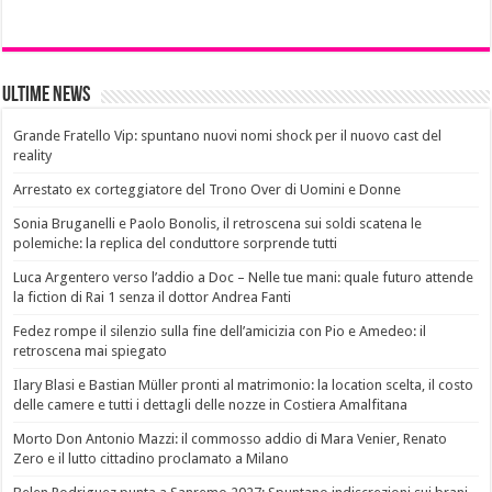
Ultime News
Grande Fratello Vip: spuntano nuovi nomi shock per il nuovo cast del
reality
Arrestato ex corteggiatore del Trono Over di Uomini e Donne
Sonia Bruganelli e Paolo Bonolis, il retroscena sui soldi scatena le
polemiche: la replica del conduttore sorprende tutti
Luca Argentero verso l’addio a Doc – Nelle tue mani: quale futuro attende
la fiction di Rai 1 senza il dottor Andrea Fanti
Fedez rompe il silenzio sulla fine dell’amicizia con Pio e Amedeo: il
retroscena mai spiegato
Ilary Blasi e Bastian Müller pronti al matrimonio: la location scelta, il costo
delle camere e tutti i dettagli delle nozze in Costiera Amalfitana
Morto Don Antonio Mazzi: il commosso addio di Mara Venier, Renato
Zero e il lutto cittadino proclamato a Milano