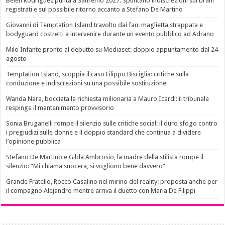
Belen Rodriguez punta a Sanremo 2027: Spuntano indiscrezioni sui brani
registrati e sul possibile ritorno accanto a Stefano De Martino
Giovanni di Temptation Island travolto dai fan: maglietta strappata e
bodyguard costretti a intervenire durante un evento pubblico ad Adrano
Milo Infante pronto al debutto su Mediaset: doppio appuntamento dal 24
agosto
Temptation Island, scoppia il caso Filippo Bisciglia: critiche sulla
conduzione e indiscrezioni su una possibile sostituzione
Wanda Nara, bocciata la richiesta milionaria a Mauro Icardi: il tribunale
respinge il mantenimento provvisorio
Sonia Bruganelli rompe il silenzio sulle critiche social: il duro sfogo contro
i pregiudizi sulle donne e il doppio standard che continua a dividere
l’opinione pubblica
Stefano De Martino e Gilda Ambrosio, la madre della stilista rompe il
silenzio: “Mi chiama suocera, si vogliono bene davvero”
Grande Fratello, Rocco Casalino nel mirino del reality: proposta anche per
il compagno Alejandro mentre arriva il duetto con Maria De Filippi