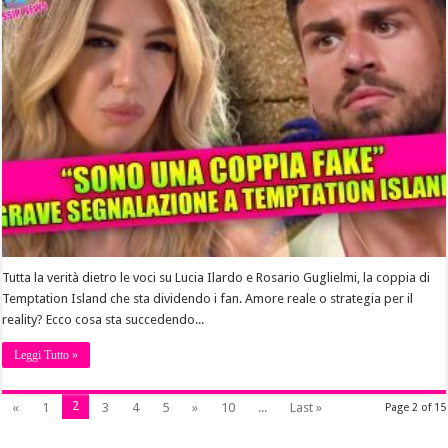
Tutta la verità dietro le voci su Lucia Ilardo e Rosario Guglielmi, la coppia di
Temptation Island che sta dividendo i fan. Amore reale o strategia per il
reality? Ecco cosa sta succedendo...
Leggi Tutto »
2
«
1
3
4
5
»
10
...
Last »
Page 2 of 15