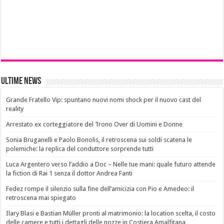
Ultime News
Grande Fratello Vip: spuntano nuovi nomi shock per il nuovo cast del
reality
Arrestato ex corteggiatore del Trono Over di Uomini e Donne
Sonia Bruganelli e Paolo Bonolis, il retroscena sui soldi scatena le
polemiche: la replica del conduttore sorprende tutti
Luca Argentero verso l’addio a Doc – Nelle tue mani: quale futuro attende
la fiction di Rai 1 senza il dottor Andrea Fanti
Fedez rompe il silenzio sulla fine dell’amicizia con Pio e Amedeo: il
retroscena mai spiegato
Ilary Blasi e Bastian Müller pronti al matrimonio: la location scelta, il costo
delle camere e tutti i dettagli delle nozze in Costiera Amalfitana