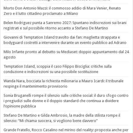
Morto Don Antonio Mazzi: il commosso addio di Mara Venier, Renato
Zero e il lutto cittadino proclamato a Milano
Belen Rodriguez punta a Sanremo 2027: Spuntano indiscrezioni sui brani
registrati e sul possibile ritorno accanto a Stefano De Martino
Giovanni di Temptation Island travolto dai fan: maglietta strappata e
bodyguard costretti a intervenire durante un evento pubblico ad Adrano
Milo Infante pronto al debutto su Mediaset: doppio appuntamento dal 24
agosto
Temptation Island, scoppia il caso Filippo Bisciglia: critiche sulla
conduzione e indiscrezioni su una possibile sostituzione
Wanda Nara, bocciata la richiesta milionaria a Mauro Icardi: il tribunale
respinge il mantenimento provvisorio
Sonia Bruganelli rompe il silenzio sulle critiche social: il duro sfogo contro
i pregiudizi sulle donne e il doppio standard che continua a dividere
l’opinione pubblica
Stefano De Martino e Gilda Ambrosio, la madre della stilista rompe il
silenzio: “Mi chiama suocera, si vogliono bene davvero”
Grande Fratello, Rocco Casalino nel mirino del reality: proposta anche per