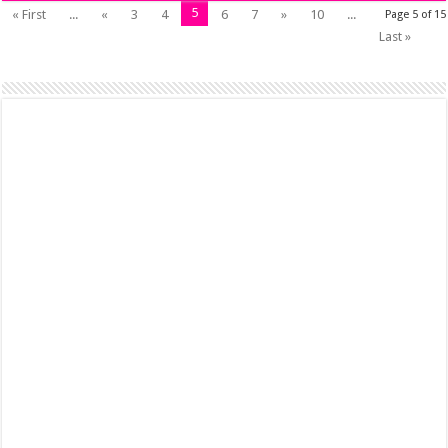
5
« First
...
«
3
4
6
7
»
10
...
Page 5 of 15
Last »