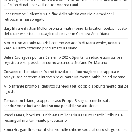
la fiction di Rai 1 senza il dottor Andrea Fanti
Fedez rompe il silenzio sulla fine dell’amicizia con Pio e Amedeo: il
retroscena mai spiegato
Ilary Blasi e Bastian Müller pronti al matrimonio: la location scelta, il costo
delle camere e tutti i dettagli delle nozze in Costiera Amalfitana
Morto Don Antonio Mazzi: il commosso addio di Mara Venier, Renato
Zero e il lutto cittadino proclamato a Milano
Belen Rodriguez punta a Sanremo 2027: Spuntano indiscrezioni sui brani
registrati e sul possibile ritorno accanto a Stefano De Martino
Giovanni di Temptation Island travolto dai fan: maglietta strappata e
bodyguard costretti a intervenire durante un evento pubblico ad Adrano
Milo Infante pronto al debutto su Mediaset: doppio appuntamento dal 24
agosto
Temptation Island, scoppia il caso Filippo Bisciglia: critiche sulla
conduzione e indiscrezioni su una possibile sostituzione
Wanda Nara, bocciata la richiesta milionaria a Mauro Icardi: il tribunale
respinge il mantenimento provvisorio
Sonia Bruganelli rompe il silenzio sulle critiche social: il duro sfogo contro