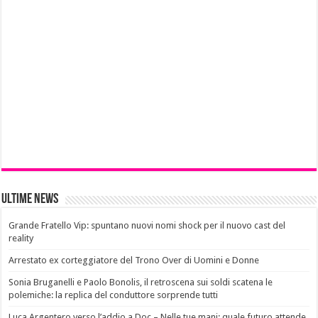
Ultime News
Grande Fratello Vip: spuntano nuovi nomi shock per il nuovo cast del
reality
Arrestato ex corteggiatore del Trono Over di Uomini e Donne
Sonia Bruganelli e Paolo Bonolis, il retroscena sui soldi scatena le
polemiche: la replica del conduttore sorprende tutti
Luca Argentero verso l’addio a Doc – Nelle tue mani: quale futuro attende