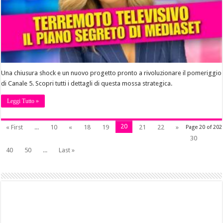
Una chiusura shock e un nuovo progetto pronto a rivoluzionare il pomeriggio
di Canale 5. Scopri tutti i dettagli di questa mossa strategica.
Leggi Tutto »
20
« First
...
10
«
18
19
21
22
»
Page 20 of 202
30
40
50
...
Last »