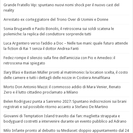
Grande Fratello Vip: spuntano nuovi nomi shock per il nuovo cast del
reality
Arrestato ex corteggiatore del Trono Over di Uomini e Donne
Sonia Bruganelli e Paolo Bonolis, il retroscena sui soldi scatena le
polemiche: la replica del conduttore sorprende tutti
Luca Argentero verso l’addio a Doc – Nelle tue mani: quale futuro attende
la fiction di Rai 1 senza il dottor Andrea Fanti
Fedez rompe il silenzio sulla fine dell’amicizia con Pio e Amedeo: il
retroscena mai spiegato
Ilary Blasi e Bastian Müller pronti al matrimonio: la location scelta, il costo
delle camere e tutti i dettagli delle nozze in Costiera Amalfitana
Morto Don Antonio Mazzi: il commosso addio di Mara Venier, Renato
Zero e il lutto cittadino proclamato a Milano
Belen Rodriguez punta a Sanremo 2027: Spuntano indiscrezioni sui brani
registrati e sul possibile ritorno accanto a Stefano De Martino
Giovanni di Temptation Island travolto dai fan: maglietta strappata e
bodyguard costretti a intervenire durante un evento pubblico ad Adrano
Milo Infante pronto al debutto su Mediaset: doppio appuntamento dal 24