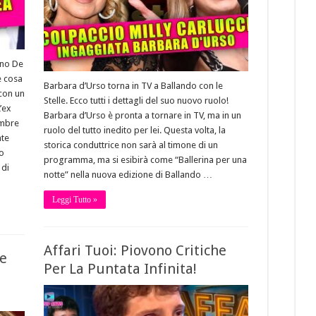
ano De
e cosa
Barbara d’Urso torna in TV a Ballando con le
 con un
Stelle. Ecco tutti i dettagli del suo nuovo ruolo!
’ex
Barbara d’Urso è pronta a tornare in TV, ma in un
embre
ruolo del tutto inedito per lei. Questa volta, la
nte
storica conduttrice non sarà al timone di un
do
programma, ma si esibirà come “Ballerina per una
 di
notte” nella nuova edizione di Ballando …
Leggi Tutto »
Affari Tuoi: Piovono Critiche
Le
Per La Puntata Infinita!