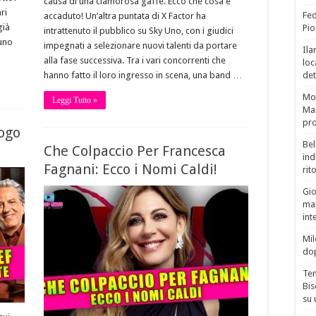
causa di una clamorosa gaffe. Ecco che cosa è
ri
Fed
accaduto! Un’altra puntata di X Factor ha
già
Pio
intrattenuto il pubblico su Sky Uno, con i giudici
 uno
impegnati a selezionare nuovi talenti da portare
Ila
alla fase successiva. Tra i vari concorrenti che
loc
det
hanno fatto il loro ingresso in scena, una band …
Mor
Leggi Tutto »
Mar
pro
ogo
Bel
Che Colpaccio Per Francesca
ind
Fagnani: Ecco i Nomi Caldi!
rit
Gio
mag
int
Mil
do
Tem
Bis
su 