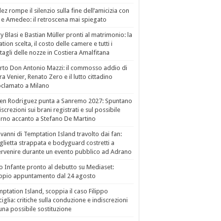
ez rompe il silenzio sulla fine dell’amicizia con
 e Amedeo: il retroscena mai spiegato
ry Blasi e Bastian Müller pronti al matrimonio: la
ation scelta, il costo delle camere e tutti i
tagli delle nozze in Costiera Amalfitana
to Don Antonio Mazzi: il commosso addio di
a Venier, Renato Zero e il lutto cittadino
clamato a Milano
en Rodriguez punta a Sanremo 2027: Spuntano
iscrezioni sui brani registrati e sul possibile
orno accanto a Stefano De Martino
vanni di Temptation Island travolto dai fan:
lietta strappata e bodyguard costretti a
ervenire durante un evento pubblico ad Adrano
o Infante pronto al debutto su Mediaset:
ppio appuntamento dal 24 agosto
ptation Island, scoppia il caso Filippo
ciglia: critiche sulla conduzione e indiscrezioni
una possibile sostituzione