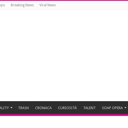
opo
Breaking News
Viral News
ALITY
TRASH
CRONACA
CURIOSITÀ
TALENT
SOAP OPERA