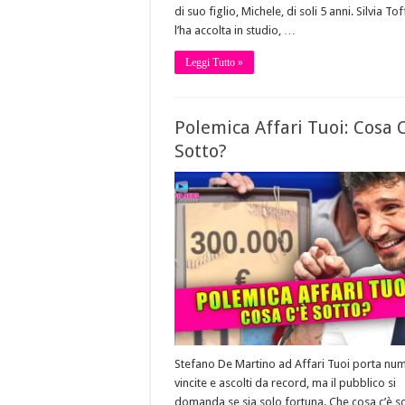
di suo figlio, Michele, di soli 5 anni. Silvia To
l’ha accolta in studio, …
Leggi Tutto »
Polemica Affari Tuoi: Cosa C
Sotto?
Stefano De Martino ad Affari Tuoi porta nu
vincite e ascolti da record, ma il pubblico si
domanda se sia solo fortuna. Che cosa c’è s