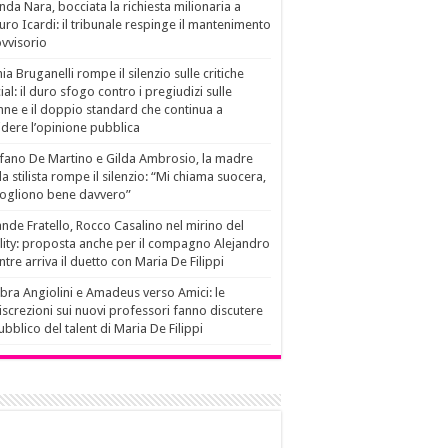
da Nara, bocciata la richiesta milionaria a
ro Icardi: il tribunale respinge il mantenimento
vvisorio
ia Bruganelli rompe il silenzio sulle critiche
ial: il duro sfogo contro i pregiudizi sulle
ne e il doppio standard che continua a
idere l’opinione pubblica
fano De Martino e Gilda Ambrosio, la madre
la stilista rompe il silenzio: “Mi chiama suocera,
vogliono bene davvero”
nde Fratello, Rocco Casalino nel mirino del
lity: proposta anche per il compagno Alejandro
tre arriva il duetto con Maria De Filippi
ra Angiolini e Amadeus verso Amici: le
iscrezioni sui nuovi professori fanno discutere
pubblico del talent di Maria De Filippi