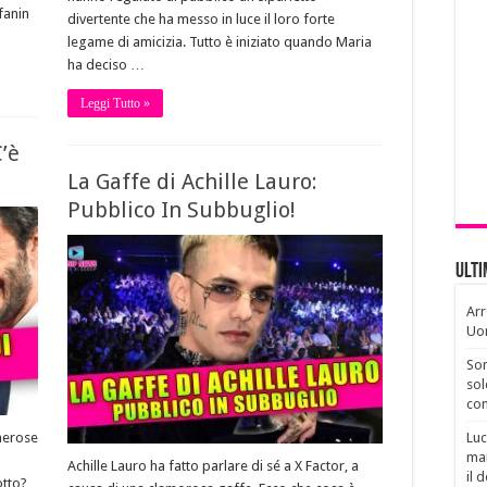
ffanin
divertente che ha messo in luce il loro forte
legame di amicizia. Tutto è iniziato quando Maria
ha deciso …
Leggi Tutto »
’è
La Gaffe di Achille Lauro:
Pubblico In Subbuglio!
Ult
Arr
Uo
Son
sol
con
Luc
merose
man
Achille Lauro ha fatto parlare di sé a X Factor, a
il 
otto?