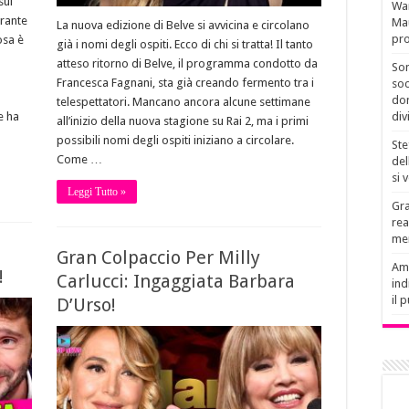
sui
Wan
urante
Mau
La nuova edizione di Belve si avvicina e circolano
pro
osa è
già i nomi degli ospiti. Ecco di chi si tratta! Il tanto
atteso ritorno di Belve, il programma condotto da
Son
Francesca Fagnani, sta già creando fermento tra i
soc
don
telespettatori. Mancano ancora alcune settimane
div
le ha
all’inizio della nuova stagione su Rai 2, ma i primi
possibili nomi degli ospiti iniziano a circolare.
Ste
Come …
del
si 
Leggi Tutto »
Gra
rea
men
Gran Colpaccio Per Milly
Amb
!
Carlucci: Ingaggiata Barbara
ind
il 
D’Urso!