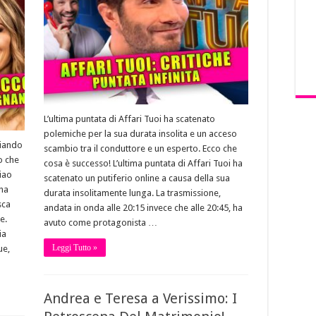
L’ultima puntata di Affari Tuoi ha scatenato
polemiche per la sua durata insolita e un acceso
ciando
scambio tra il conduttore e un esperto. Ecco che
o che
cosa è successo! L’ultima puntata di Affari Tuoi ha
iao
scatenato un putiferio online a causa della sua
ha
durata insolitamente lunga. La trasmissione,
sca
andata in onda alle 20:15 invece che alle 20:45, ha
e.
avuto come protagonista …
ia
Leggi Tutto »
ue,
Andrea e Teresa a Verissimo: I