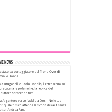
ime News
estato ex corteggiatore del Trono Over di
mini e Donne
ia Bruganelli e Paolo Bonolis, il retroscena sui
di scatena le polemiche: la replica del
duttore sorprende tutti
a Argentero verso l’addio a Doc – Nelle tue
i: quale futuro attende la fiction di Rai 1 senza
dottor Andrea Fanti