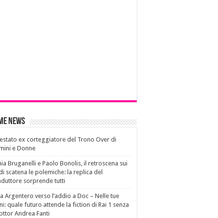
ime News
estato ex corteggiatore del Trono Over di
mini e Donne
ia Bruganelli e Paolo Bonolis, il retroscena sui
di scatena le polemiche: la replica del
duttore sorprende tutti
a Argentero verso l’addio a Doc – Nelle tue
i: quale futuro attende la fiction di Rai 1 senza
dottor Andrea Fanti