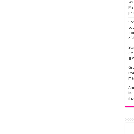
Wan
Mau
pro
Son
soc
don
div
Ste
del
si 
Gra
rea
men
Amb
ind
il 