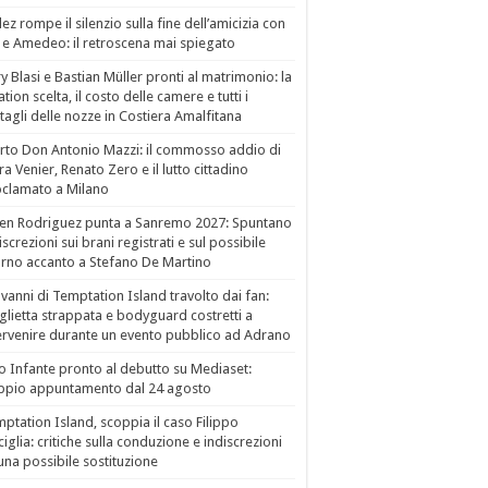
ez rompe il silenzio sulla fine dell’amicizia con
 e Amedeo: il retroscena mai spiegato
ry Blasi e Bastian Müller pronti al matrimonio: la
ation scelta, il costo delle camere e tutti i
tagli delle nozze in Costiera Amalfitana
to Don Antonio Mazzi: il commosso addio di
a Venier, Renato Zero e il lutto cittadino
clamato a Milano
en Rodriguez punta a Sanremo 2027: Spuntano
iscrezioni sui brani registrati e sul possibile
orno accanto a Stefano De Martino
vanni di Temptation Island travolto dai fan:
lietta strappata e bodyguard costretti a
ervenire durante un evento pubblico ad Adrano
o Infante pronto al debutto su Mediaset:
ppio appuntamento dal 24 agosto
ptation Island, scoppia il caso Filippo
ciglia: critiche sulla conduzione e indiscrezioni
una possibile sostituzione