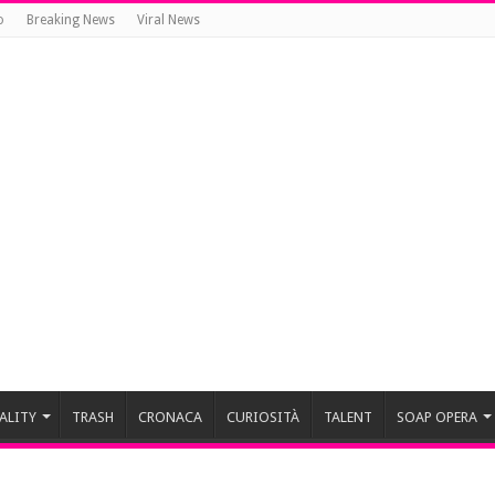
o
Breaking News
Viral News
ALITY
TRASH
CRONACA
CURIOSITÀ
TALENT
SOAP OPERA