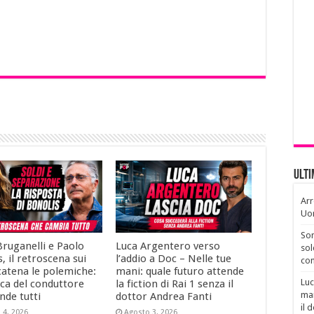
Ult
Arr
Uo
Son
Bruganelli e Paolo
Luca Argentero verso
sol
, il retroscena sui
l’addio a Doc – Nelle tue
con
catena le polemiche:
mani: quale futuro attende
Luc
ica del conduttore
la fiction di Rai 1 senza il
man
nde tutti
dottor Andrea Fanti
il 
 4, 2026
Agosto 3, 2026