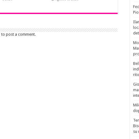
Fed
Pio
Ila
loc
det
n to post a comment.
Mor
Mar
pro
Bel
ind
rit
Gio
mag
int
Mil
do
Tem
Bis
su 