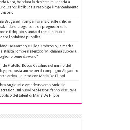
da Nara, bocciata la richiesta milionaria a
ro Icardi: il tribunale respinge il mantenimento
vvisorio
ia Bruganelli rompe il silenzio sulle critiche
ial: il duro sfogo contro i pregiudizi sulle
ne e il doppio standard che continua a
idere l’opinione pubblica
fano De Martino e Gilda Ambrosio, la madre
la stilista rompe il silenzio: “Mi chiama suocera,
vogliono bene davvero”
nde Fratello, Rocco Casalino nel mirino del
lity: proposta anche per il compagno Alejandro
tre arriva il duetto con Maria De Filippi
ra Angiolini e Amadeus verso Amici: le
iscrezioni sui nuovi professori fanno discutere
pubblico del talent di Maria De Filippi