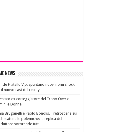
ime News
nde Fratello Vip: spuntano nuovi nomi shock
 il nuovo cast del reality
estato ex corteggiatore del Trono Over di
mini e Donne
ia Bruganelli e Paolo Bonolis, il retroscena sui
di scatena le polemiche: la replica del
duttore sorprende tutti