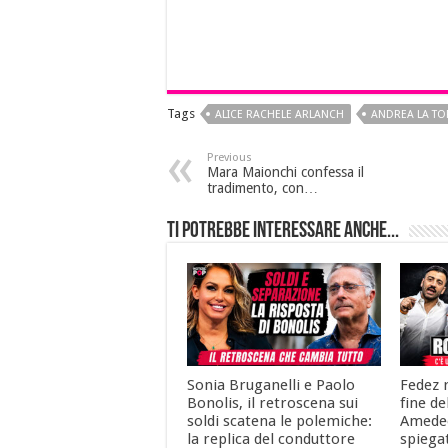
Tags
ALICE RACHELE ARLANCH
ANDREA LA TO
Previous
Mara Maionchi confessa il
tradimento, con…
Ti potrebbe interessare anche...
Sonia Bruganelli e Paolo
Fedez r
Bonolis, il retroscena sui
fine de
soldi scatena le polemiche:
Amedeo
la replica del conduttore
spiega