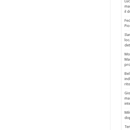
Luc
man
il 
Fed
Pio
Ila
loc
det
Mor
Mar
pro
Bel
ind
rit
Gio
mag
int
Mil
do
Tem