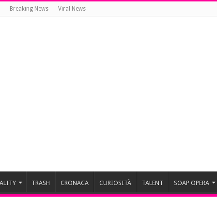
Breaking News
Viral News
ALITY
TRASH
CRONACA
CURIOSITÀ
TALENT
SOAP OPERA