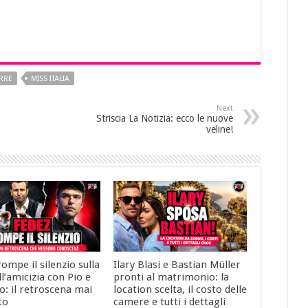
RRE
MISS ITALIA
Next
Striscia La Notizia: ecco le nuove
veline!
ompe il silenzio sulla
Ilary Blasi e Bastian Müller
ll’amicizia con Pio e
pronti al matrimonio: la
: il retroscena mai
location scelta, il costo delle
to
camere e tutti i dettagli