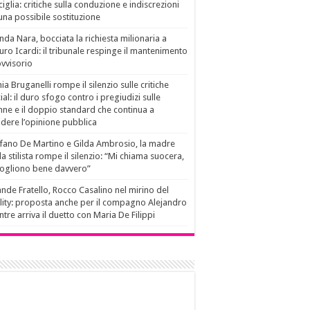
ciglia: critiche sulla conduzione e indiscrezioni
una possibile sostituzione
da Nara, bocciata la richiesta milionaria a
ro Icardi: il tribunale respinge il mantenimento
vvisorio
ia Bruganelli rompe il silenzio sulle critiche
ial: il duro sfogo contro i pregiudizi sulle
ne e il doppio standard che continua a
idere l’opinione pubblica
fano De Martino e Gilda Ambrosio, la madre
la stilista rompe il silenzio: “Mi chiama suocera,
vogliono bene davvero”
nde Fratello, Rocco Casalino nel mirino del
lity: proposta anche per il compagno Alejandro
tre arriva il duetto con Maria De Filippi