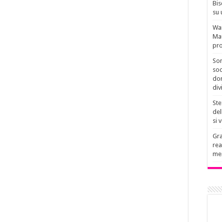
Bis
su 
Wan
Mau
pro
Son
soc
don
div
Ste
del
si 
Gra
rea
men