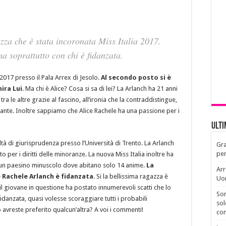
zza che è stata incoronata Miss Italia 2017.
a soprattutto con chi è fidanzata.
 2017 presso il Pala Arrex di Jesolo.
Al secondo posto si è
ira Lui
. Ma chi è Alice? Cosa si sa di lei? La Arlanch ha 21 anni
 tra le altre grazie al fascino, all’ironia che la contraddistingue,
ante. Inoltre sappiamo che Alice Rachele ha una passione per i
Ult
ltà di giurisprudenza presso l’Università di Trento. La Arlanch
Gra
per
per i diritti delle minoranze. La nuova Miss Italia inoltre ha
in un paesino minuscolo dove abitano solo 14 anime.
La
Arr
 Rachele Arlanch è fidanzata
. Si la bellissima ragazza è
Uo
l giovane in questione ha postato innumerevoli scatti che lo
Son
idanzata, quasi volesse scoraggiare tutti i probabili
sol
o avreste preferito qualcun’altra? A voi i commenti!
con