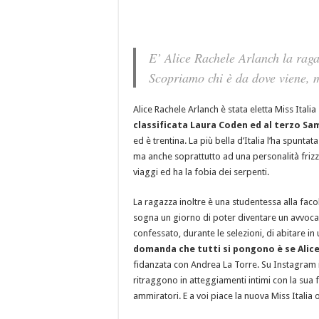
E’ Alice Rachele Arlanch la raga
Scopriamo chi è da dove viene, m
Alice Rachele Arlanch è stata eletta Miss Italia
classificata Laura Coden ed al terzo Sam
ed è trentina. La più bella d’Italia l’ha spuntata
ma anche soprattutto ad una personalità frizz
viaggi ed ha la fobia dei serpenti.
La ragazza inoltre è una studentessa alla faco
sogna un giorno di poter diventare un avvocato 
confessato, durante le selezioni, di abitare 
domanda che tutti si pongono è se Alice
fidanzata con Andrea La Torre. Su Instagram i
ritraggono in atteggiamenti intimi con la sua f
ammiratori. E a voi piace la nuova Miss Italia 