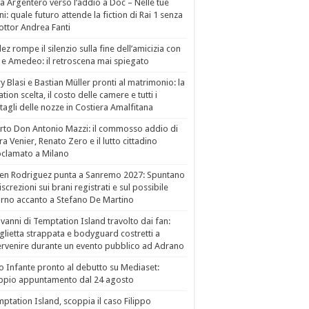
a Argentero verso l’addio a Doc – Nelle tue
i: quale futuro attende la fiction di Rai 1 senza
dottor Andrea Fanti
ez rompe il silenzio sulla fine dell’amicizia con
 e Amedeo: il retroscena mai spiegato
ry Blasi e Bastian Müller pronti al matrimonio: la
ation scelta, il costo delle camere e tutti i
tagli delle nozze in Costiera Amalfitana
to Don Antonio Mazzi: il commosso addio di
a Venier, Renato Zero e il lutto cittadino
clamato a Milano
en Rodriguez punta a Sanremo 2027: Spuntano
iscrezioni sui brani registrati e sul possibile
orno accanto a Stefano De Martino
vanni di Temptation Island travolto dai fan:
lietta strappata e bodyguard costretti a
ervenire durante un evento pubblico ad Adrano
o Infante pronto al debutto su Mediaset:
ppio appuntamento dal 24 agosto
ptation Island, scoppia il caso Filippo