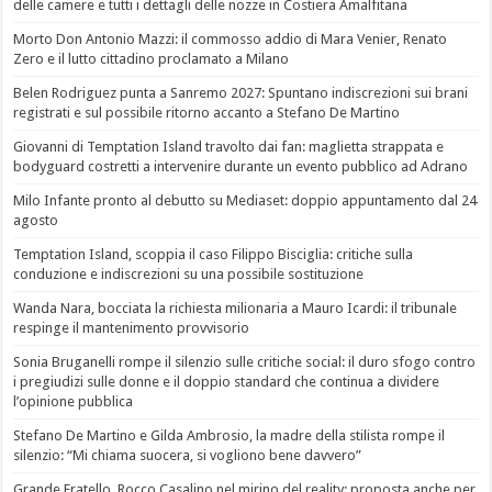
delle camere e tutti i dettagli delle nozze in Costiera Amalfitana
Morto Don Antonio Mazzi: il commosso addio di Mara Venier, Renato
Zero e il lutto cittadino proclamato a Milano
Belen Rodriguez punta a Sanremo 2027: Spuntano indiscrezioni sui brani
registrati e sul possibile ritorno accanto a Stefano De Martino
Giovanni di Temptation Island travolto dai fan: maglietta strappata e
bodyguard costretti a intervenire durante un evento pubblico ad Adrano
Milo Infante pronto al debutto su Mediaset: doppio appuntamento dal 24
agosto
Temptation Island, scoppia il caso Filippo Bisciglia: critiche sulla
conduzione e indiscrezioni su una possibile sostituzione
Wanda Nara, bocciata la richiesta milionaria a Mauro Icardi: il tribunale
respinge il mantenimento provvisorio
Sonia Bruganelli rompe il silenzio sulle critiche social: il duro sfogo contro
i pregiudizi sulle donne e il doppio standard che continua a dividere
l’opinione pubblica
Stefano De Martino e Gilda Ambrosio, la madre della stilista rompe il
silenzio: “Mi chiama suocera, si vogliono bene davvero”
Grande Fratello, Rocco Casalino nel mirino del reality: proposta anche per