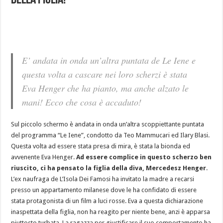
della figlia!
E’ andata in onda un’altra puntata de Le Iene e
questa volta a cascare nei loro scherzi è stata
Eva Henger che ha pianto, ma anche alzato le
mani! Ecco che cosa è accaduto!
Sul piccolo schermo è andata in onda un’altra scoppiettante puntata
del programma “Le Iene”, condotto da Teo Mammucari ed Ilary Blasi.
Questa volta ad essere stata presa di mira, è stata la bionda ed
avvenente Eva Henger.
Ad essere complice in questo scherzo ben
riuscito, ci ha pensato la figlia della diva, Mercedesz Henger
.
L’ex naufraga de L’Isola Dei Famosi ha invitato la madre a recarsi
presso un appartamento milanese dove le ha confidato di essere
stata protagonista di un film a luci rosse. Eva a questa dichiarazione
inaspettata della figlia, non ha reagito per niente bene, anzi è apparsa
piuttosto turbata. La ragazza per giustificare il suo comportamento ha