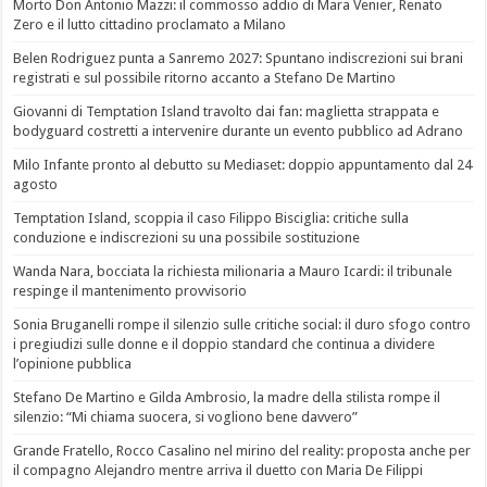
Morto Don Antonio Mazzi: il commosso addio di Mara Venier, Renato
Zero e il lutto cittadino proclamato a Milano
Belen Rodriguez punta a Sanremo 2027: Spuntano indiscrezioni sui brani
registrati e sul possibile ritorno accanto a Stefano De Martino
Giovanni di Temptation Island travolto dai fan: maglietta strappata e
bodyguard costretti a intervenire durante un evento pubblico ad Adrano
Milo Infante pronto al debutto su Mediaset: doppio appuntamento dal 24
agosto
Temptation Island, scoppia il caso Filippo Bisciglia: critiche sulla
conduzione e indiscrezioni su una possibile sostituzione
Wanda Nara, bocciata la richiesta milionaria a Mauro Icardi: il tribunale
respinge il mantenimento provvisorio
Sonia Bruganelli rompe il silenzio sulle critiche social: il duro sfogo contro
i pregiudizi sulle donne e il doppio standard che continua a dividere
l’opinione pubblica
Stefano De Martino e Gilda Ambrosio, la madre della stilista rompe il
silenzio: “Mi chiama suocera, si vogliono bene davvero”
Grande Fratello, Rocco Casalino nel mirino del reality: proposta anche per
il compagno Alejandro mentre arriva il duetto con Maria De Filippi