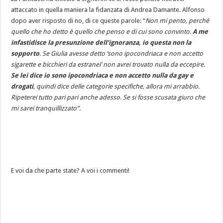
attaccato in quella maniera la fidanzata di Andrea Damante. Alfonso
dopo aver risposto di no, di ce queste parole: “
Non mi pento, perché
quello che ho detto è quello che penso e di cui sono convinto.
A me
infastidisce la presunzione dell’ignoranza, io questa non la
sopporto
. Se Giulia avesse detto ‘sono ipocondriaca e non accetto
sigarette e bicchieri da estranei’ non avrei trovato nulla da eccepire.
Se lei dice io sono ipocondriaca e non accetto nulla da gay e
drogati
, quindi dice delle categorie specifiche, allora mi arrabbio.
Ripeterei tutto pari pari anche adesso. Se si fosse scusata giuro che
mi sarei tranquillizzato”.
E voi da che parte state? A voi i commenti!