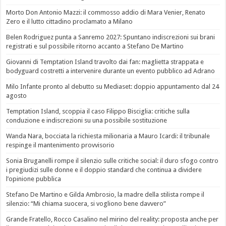
Morto Don Antonio Mazzi: il commosso addio di Mara Venier, Renato
Zero e il lutto cittadino proclamato a Milano
Belen Rodriguez punta a Sanremo 2027: Spuntano indiscrezioni sui brani
registrati e sul possibile ritorno accanto a Stefano De Martino
Giovanni di Temptation Island travolto dai fan: maglietta strappata e
bodyguard costretti a intervenire durante un evento pubblico ad Adrano
Milo Infante pronto al debutto su Mediaset: doppio appuntamento dal 24
agosto
Temptation Island, scoppia il caso Filippo Bisciglia: critiche sulla
conduzione e indiscrezioni su una possibile sostituzione
Wanda Nara, bocciata la richiesta milionaria a Mauro Icardi: il tribunale
respinge il mantenimento provvisorio
Sonia Bruganelli rompe il silenzio sulle critiche social: il duro sfogo contro
i pregiudizi sulle donne e il doppio standard che continua a dividere
l’opinione pubblica
Stefano De Martino e Gilda Ambrosio, la madre della stilista rompe il
silenzio: “Mi chiama suocera, si vogliono bene davvero”
Grande Fratello, Rocco Casalino nel mirino del reality: proposta anche per