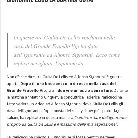
Signorini. Ecco la sua risposta!
In queste ore Giulia De Lellis rinchiusa nella
casa del Grande Fratello Vip ha dato
dell’ignorante ad Alfonso Signorini. Ecco come
replica accigliato, l’opinionista.
Non c’è che dire, tra Giulia De Lellis ed Alfonso Signorini, è guerra
aperta.
Dopo il loro battibecco in diretta nella casa del
Grande Fratello Vip, tra i due vi è un’astio senza fine
. Durante
la mattina a “Mattino Cinque”, la conduttrice Federica Panicucci ha
fatto vedere un video ad Alfonso Signorini dove Giulia De Lellis gli
dava dell’ignorante. L’opinionista del reality show più spiato dagli
italiani, ha replicato in questa maniera: “s
entirmi dare dell’ignorante
proprio da Giulia De Lellis è il massimo della mia aspirazione”.
La Panicucci ha chiesto a Signorini se si fosse pentito nell’aver