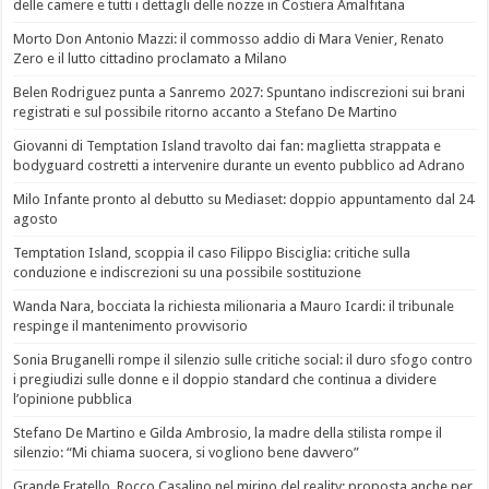
delle camere e tutti i dettagli delle nozze in Costiera Amalfitana
Morto Don Antonio Mazzi: il commosso addio di Mara Venier, Renato
Zero e il lutto cittadino proclamato a Milano
Belen Rodriguez punta a Sanremo 2027: Spuntano indiscrezioni sui brani
registrati e sul possibile ritorno accanto a Stefano De Martino
Giovanni di Temptation Island travolto dai fan: maglietta strappata e
bodyguard costretti a intervenire durante un evento pubblico ad Adrano
Milo Infante pronto al debutto su Mediaset: doppio appuntamento dal 24
agosto
Temptation Island, scoppia il caso Filippo Bisciglia: critiche sulla
conduzione e indiscrezioni su una possibile sostituzione
Wanda Nara, bocciata la richiesta milionaria a Mauro Icardi: il tribunale
respinge il mantenimento provvisorio
Sonia Bruganelli rompe il silenzio sulle critiche social: il duro sfogo contro
i pregiudizi sulle donne e il doppio standard che continua a dividere
l’opinione pubblica
Stefano De Martino e Gilda Ambrosio, la madre della stilista rompe il
silenzio: “Mi chiama suocera, si vogliono bene davvero”
Grande Fratello, Rocco Casalino nel mirino del reality: proposta anche per