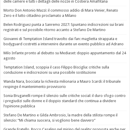
delle camere e tutti i dettagli delle nozze in Costiera Amalfitana
Morto Don Antonio Mazzi: il commosso addio di Mara Venier, Renato
Zero e il lutto cittadino proclamato a Milano
Belen Rodriguez punta a Sanremo 2027: Spuntano indiscrezioni sui brani
registrati e sul possibile ritorno accanto a Stefano De Martino
Giovanni di Temptation Island travolto dai fan: maglietta strappata e
bodyguard costretti a intervenire durante un evento pubblico ad Adrano
Milo Infante pronto al debutto su Mediaset: doppio appuntamento dal 24
agosto
Temptation Island, scoppia il caso Filippo Bisciglia: critiche sulla
conduzione e indiscrezioni su una possibile sostituzione
Wanda Nara, bocciata la richiesta milionaria a Mauro Icardi: il tribunale
respinge il mantenimento provvisorio
Sonia Bruganelli rompe il silenzio sulle critiche social: il duro sfogo contro
i pregiudizi sulle donne e il doppio standard che continua a dividere
l’opinione pubblica
Stefano De Martino e Gilda Ambrosio, la madre della stilista rompe il
silenzio: “Mi chiama suocera, si vogliono bene davvero”
Grande Fratello, Rocco Casalino nel mirino del reality: proposta anche per