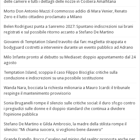
delle camere e tutti i dettagli delle nozze in Costiera Amalfitana
Morto Don Antonio Mazzi: il commosso addio di Mara Venier, Renato
Zero e il lutto cittadino proclamato a Milano
Belen Rodriguez punta a Sanremo 2027: Spuntano indiscrezioni sui brani
registrati e sul possibile ritorno accanto a Stefano De Martino
Giovanni di Temptation Island travolto dai fan: maglietta strappata e
bodyguard costretti a intervenire durante un evento pubblico ad Adrano
Milo Infante pronto al debutto su Mediaset: doppio appuntamento dal 24
agosto
Temptation Island, scoppia il caso Filippo Bisciglia: critiche sulla
conduzione e indiscrezioni su una possibile sostituzione
Wanda Nara, bocciata la richiesta milionaria a Mauro Icardi: il tribunale
respinge il mantenimento provvisorio
Sonia Bruganelli rompe il silenzio sulle critiche social: il duro sfogo contro
i pregiudizi sulle donne e il doppio standard che continua a dividere
l’opinione pubblica
Stefano De Martino e Gilda Ambrosio, la madre della stilista rompe il
silenzio: “Mi chiama suocera, si vogliono bene davvero”
Grande Fratello, Rocco Casalino nel mirino del reality: proposta anche per