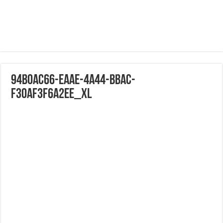
94b0ac66-eaae-4a44-bbac-
f30af3f6a2ee_xl