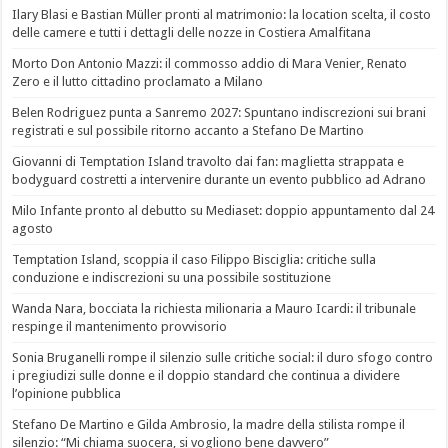
Ilary Blasi e Bastian Müller pronti al matrimonio: la location scelta, il costo
delle camere e tutti i dettagli delle nozze in Costiera Amalfitana
Morto Don Antonio Mazzi: il commosso addio di Mara Venier, Renato
Zero e il lutto cittadino proclamato a Milano
Belen Rodriguez punta a Sanremo 2027: Spuntano indiscrezioni sui brani
registrati e sul possibile ritorno accanto a Stefano De Martino
Giovanni di Temptation Island travolto dai fan: maglietta strappata e
bodyguard costretti a intervenire durante un evento pubblico ad Adrano
Milo Infante pronto al debutto su Mediaset: doppio appuntamento dal 24
agosto
Temptation Island, scoppia il caso Filippo Bisciglia: critiche sulla
conduzione e indiscrezioni su una possibile sostituzione
Wanda Nara, bocciata la richiesta milionaria a Mauro Icardi: il tribunale
respinge il mantenimento provvisorio
Sonia Bruganelli rompe il silenzio sulle critiche social: il duro sfogo contro
i pregiudizi sulle donne e il doppio standard che continua a dividere
l’opinione pubblica
Stefano De Martino e Gilda Ambrosio, la madre della stilista rompe il
silenzio: “Mi chiama suocera, si vogliono bene davvero”