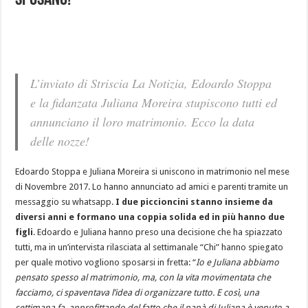
sposano!
L’inviato di Striscia La Notizia, Edoardo Stoppa
e la fidanzata Juliana Moreira stupiscono tutti ed
annunciano il loro matrimonio. Ecco la data
delle nozze!
Edoardo Stoppa e Juliana Moreira si uniscono in matrimonio nel mese
di Novembre 2017. Lo hanno annunciato ad amici e parenti tramite un
messaggio su whatsapp.
I due piccioncini stanno insieme da
diversi anni e formano una coppia solida ed in più hanno due
figli
. Edoardo e Juliana hanno preso una decisione che ha spiazzato
tutti, ma in un’intervista rilasciata al settimanale “Chi” hanno spiegato
per quale motivo vogliono sposarsi in fretta: “
Io e Juliana abbiamo
pensato spesso al matrimonio, ma, con la vita movimentata che
facciamo, ci spaventava l’idea di organizzare tutto. E così, una
settimana fa, approfittando del fatto che il papà di Juliana è venuto a