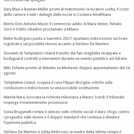
Ilary Blasi e Bastian Müller pronti al matrimonio: la location scelta, il costo
delle camere e tutti i dettagli delle nozze in Costiera Amalfitana
Morto Don Antonio Mazzi: il commosso addio di Mara Venier, Renato
Zero e il lutto cittadino proclamato a Milano
Belen Rodriguez punta a Sanremo 2027: Spuntano indiscrezioni sui brani
registrati e sul possibile ritorno accanto a Stefano De Martino
Giovanni di Temptation Island travolto dai fan: maglietta strappata e
bodyguard costretti a intervenire durante un evento pubblico ad Adrano
Milo Infante pronto al debutto su Mediaset: doppio appuntamento dal 24
agosto
Temptation Island, scoppia il caso Filippo Bisciglia: critiche sulla
conduzione e indiscrezioni su una possibile sostituzione
Wanda Nara, bocciata la richiesta milionaria a Mauro Icardi: il tribunale
respinge il mantenimento provvisorio
Sonia Bruganelli rompe il silenzio sulle critiche social: il duro sfogo contro
i pregiudizi sulle donne e il doppio standard che continua a dividere
l’opinione pubblica
Stefano De Martino e Gilda Ambrosio, la madre della stilista rompe il