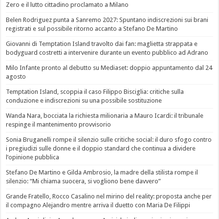
Zero e il lutto cittadino proclamato a Milano
Belen Rodriguez punta a Sanremo 2027: Spuntano indiscrezioni sui brani
registrati e sul possibile ritorno accanto a Stefano De Martino
Giovanni di Temptation Island travolto dai fan: maglietta strappata e
bodyguard costretti a intervenire durante un evento pubblico ad Adrano
Milo Infante pronto al debutto su Mediaset: doppio appuntamento dal 24
agosto
Temptation Island, scoppia il caso Filippo Bisciglia: critiche sulla
conduzione e indiscrezioni su una possibile sostituzione
Wanda Nara, bocciata la richiesta milionaria a Mauro Icardi: il tribunale
respinge il mantenimento provvisorio
Sonia Bruganelli rompe il silenzio sulle critiche social: il duro sfogo contro
i pregiudizi sulle donne e il doppio standard che continua a dividere
l’opinione pubblica
Stefano De Martino e Gilda Ambrosio, la madre della stilista rompe il
silenzio: “Mi chiama suocera, si vogliono bene davvero”
Grande Fratello, Rocco Casalino nel mirino del reality: proposta anche per
il compagno Alejandro mentre arriva il duetto con Maria De Filippi