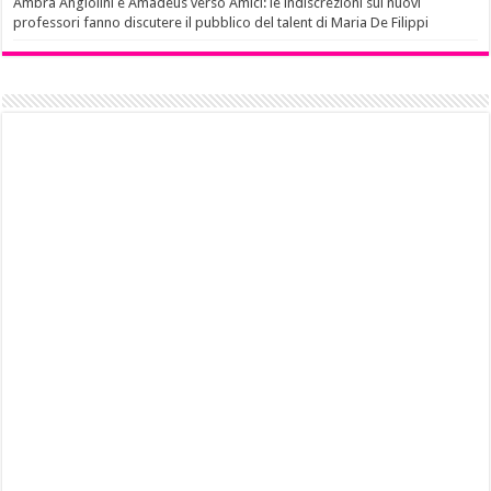
Ambra Angiolini e Amadeus verso Amici: le indiscrezioni sui nuovi
professori fanno discutere il pubblico del talent di Maria De Filippi