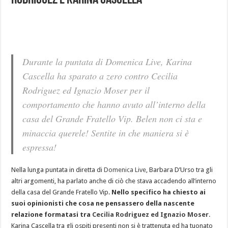
Rodriguez e Karina Cascella
Durante la puntata di Domenica Live, Karina
Cascella ha sparato a zero contro Cecilia
Rodriguez ed Ignazio Moser per il
comportamento che hanno avuto all’interno della
casa del Grande Fratello Vip. Belen non ci sta e
minaccia querele! Sentite in che maniera si è
espressa!
Nella lunga puntata in diretta di
Domenica Live
, Barbara D’Urso tra gli
altri argomenti, ha parlato anche di ciò che stava accadendo all’interno
della casa del Grande Fratello Vip.
Nello specifico ha chiesto ai
suoi opinionisti che cosa ne pensassero della nascente
relazione formatasi tra
Cecilia Rodriguez ed Ignazio Moser
.
Karina Cascella tra gli ospiti presenti non si è trattenuta ed ha tuonato