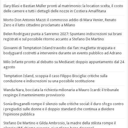
Ilary Blasi e Bastian Müller pronti al matrimonio: la location scelta, il costo
delle camere e tutti i dettagli delle nozze in Costiera Amalfitana
Morto Don Antonio Mazzi: il commosso addio di Mara Venier, Renato
Zero e il lutto cittadino proclamato a Milano
Belen Rodriguez punta a Sanremo 2027: Spuntano indiscrezioni sui brani
registrati e sul possibile ritorno accanto a Stefano De Martino
Giovanni di Temptation Island travolto dai fan: maglietta strappata e
bodyguard costretti a intervenire durante un evento pubblico ad Adrano
Milo Infante pronto al debutto su Mediaset: doppio appuntamento dal 24
agosto
Temptation Island, scoppia il caso Filippo Bisciglia: critiche sulla
conduzione e indiscrezioni su una possibile sostituzione
Wanda Nara, bocciata la richiesta milionaria a Mauro Icardi: il tribunale
respinge il mantenimento provvisorio
Sonia Bruganelli rompe il silenzio sulle critiche social: il duro sfogo contro
i pregiudizi sulle donne e il doppio standard che continua a dividere
l’opinione pubblica
Stefano De Martino e Gilda Ambrosio, la madre della stilista rompe il