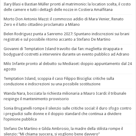
Ilary Blasi e Bastian Müller pronti al matrimonio: la location scelta, il costo
delle camere e tutti i dettagli delle nozze in Costiera Amalfitana
Morto Don Antonio Mazzi: il commosso addio di Mara Venier, Renato
Zero e il lutto cittadino proclamato a Milano
Belen Rodriguez punta a Sanremo 2027: Spuntano indiscrezioni sui brani
registrati e sul possibile ritorno accanto a Stefano De Martino
Giovanni di Temptation Island travolto dai fan: maglietta strappata e
bodyguard costretti a intervenire durante un evento pubblico ad Adrano
Milo Infante pronto al debutto su Mediaset: doppio appuntamento dal 24
agosto
Temptation Island, scoppia il caso Filippo Bisciglia: critiche sulla
conduzione e indiscrezioni su una possibile sostituzione
Wanda Nara, bocciata la richiesta milionaria a Mauro Icardi: il tribunale
respinge il mantenimento provvisorio
Sonia Bruganelli rompe il silenzio sulle critiche social: il duro sfogo contro
i pregiudizi sulle donne e il doppio standard che continua a dividere
l’opinione pubblica
Stefano De Martino e Gilda Ambrosio, la madre della stilista rompe il
silenzio: “Mi chiama suocera, si vogliono bene davvero”