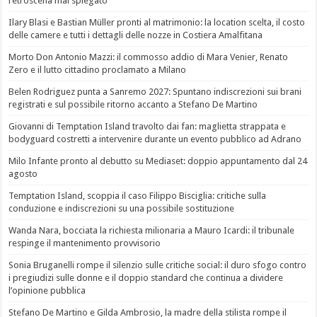
retroscena mai spiegato
Ilary Blasi e Bastian Müller pronti al matrimonio: la location scelta, il costo
delle camere e tutti i dettagli delle nozze in Costiera Amalfitana
Morto Don Antonio Mazzi: il commosso addio di Mara Venier, Renato
Zero e il lutto cittadino proclamato a Milano
Belen Rodriguez punta a Sanremo 2027: Spuntano indiscrezioni sui brani
registrati e sul possibile ritorno accanto a Stefano De Martino
Giovanni di Temptation Island travolto dai fan: maglietta strappata e
bodyguard costretti a intervenire durante un evento pubblico ad Adrano
Milo Infante pronto al debutto su Mediaset: doppio appuntamento dal 24
agosto
Temptation Island, scoppia il caso Filippo Bisciglia: critiche sulla
conduzione e indiscrezioni su una possibile sostituzione
Wanda Nara, bocciata la richiesta milionaria a Mauro Icardi: il tribunale
respinge il mantenimento provvisorio
Sonia Bruganelli rompe il silenzio sulle critiche social: il duro sfogo contro
i pregiudizi sulle donne e il doppio standard che continua a dividere
l’opinione pubblica
Stefano De Martino e Gilda Ambrosio, la madre della stilista rompe il