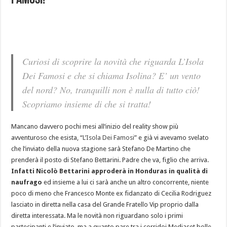
Famosi!
Curiosi di scoprire la novità che riguarda L’Isola
Dei Famosi e che si chiama Isolina? E’ un vento
del nord? No, tranquilli non è nulla di tutto ciò!
Scopriamo insieme di che si tratta!
Mancano davvero pochi mesi all’inizio del reality show più
avventuroso che esista, “
L’Isola Dei Famosi
” e già vi avevamo svelato
che l’inviato della nuova stagione sarà Stefano De Martino che
prenderà il posto di Stefano Bettarini. Padre che va, figlio che arriva.
Infatti Nicolò Bettarini approderà in Honduras in qualità di
naufrago
ed insieme a lui ci sarà anche un altro concorrente, niente
poco di meno che Francesco Monte ex fidanzato di Cecilia Rodriguez
lasciato in diretta nella casa del Grande Fratello Vip proprio dalla
diretta interessata. Ma le novità non riguardano solo i primi
partecipanti e l’inviato, ma a quanto pare tra i corridoi Mediaset bolle