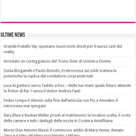
Ultime News
Grande Fratello Vip: spuntano nuovi nomi shock per il nuovo cast del
reality
Arrestato ex corteggiatore del Trono Over di Uomini e Donne
Sonia Bruganelli e Paolo Bonolis, il retroscena sui soldi scatena le
polemiche: la replica del conduttore sorprende tutti
Luca Argentero verso l’addio a Doc – Nelle tue mani: quale futuro attende
la fiction di Rai 1 senza il dottor Andrea Fanti
Fedez rompe il silenzio sulla fine dell’amicizia con Pio e Amedeo: il
retroscena mai spiegato
Ilary Blasi e Bastian Müller pronti al matrimonio: la location scelta, il costo
delle camere e tutti i dettagli delle nozze in Costiera Amalfitana
Morto Don Antonio Mazzi: il commosso addio di Mara Venier, Renato
Zero e il lutto cittadino proclamato a Milano