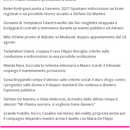
Belen Rodriguez punta a Sanremo 2027: Spuntano indiscrezioni sui brani
registrati e sul possibile ritorno accanto a Stefano De Martino
Giovanni di Temptation Island travolto dai fan: maglietta strappata e
bodyguard costretti a intervenire durante un evento pubblico ad Adrano
Milo Infante pronto al debutto su Mediaset: doppio appuntamento dal 24
agosto
Temptation Island, scoppia il caso Filippo Bisciglia: critiche sulla
conduzione e indiscrezioni su una possibile sostituzione
Wanda Nara, bocciata la richiesta milionaria a Mauro Icardi: il tribunale
respinge il mantenimento provvisorio
Sonia Bruganelli rompe il silenzio sulle critiche social: il duro sfogo contro
i pregiudizi sulle donne e il doppio standard che continua a dividere
l’opinione pubblica
Stefano De Martino e Gilda Ambrosio, la madre della stilista rompe il
silenzio: “Mi chiama suocera, si vogliono bene davvero”
Grande Fratello, Rocco Casalino nel mirino del reality: proposta anche per
il compagno Alejandro mentre arriva il duetto con Maria De Filippi