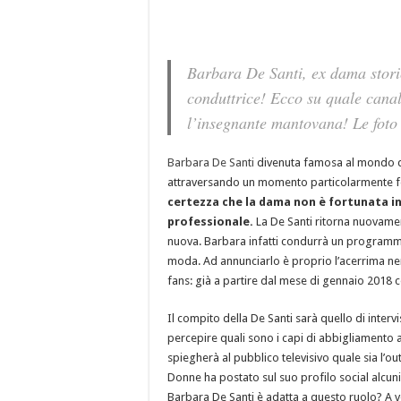
Barbara De Santi, ex dama stor
conduttrice! Ecco su quale cana
l’insegnante mantovana! Le foto 
Barbara De Santi
divenuta famosa al mondo d
attraversando un momento particolarmente fel
certezza che la dama non è fortunata i
professionale.
La De Santi ritorna nuovame
nuova. Barbara infatti condurrà un programma
moda. Ad annunciarlo è proprio l’acerrima nem
fans: già a partire dal mese di gennaio 2018
Il compito della De Santi sarà quello di inter
percepire quali sono i capi di abbigliamento al
spiegherà al pubblico televisivo quale sia l’o
Donne ha postato sul suo profilo social alcuni
Barbara De Santi è adatta a questo ruolo? A v