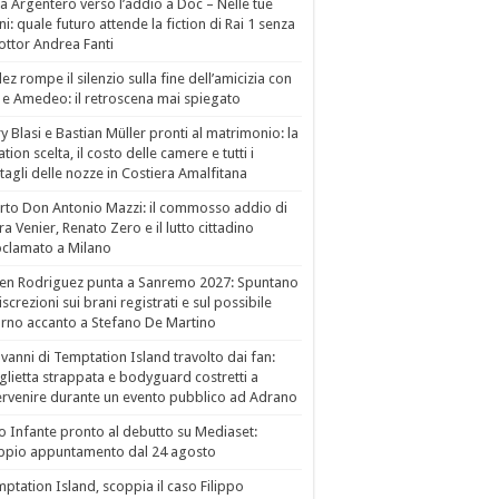
a Argentero verso l’addio a Doc – Nelle tue
i: quale futuro attende la fiction di Rai 1 senza
dottor Andrea Fanti
ez rompe il silenzio sulla fine dell’amicizia con
 e Amedeo: il retroscena mai spiegato
ry Blasi e Bastian Müller pronti al matrimonio: la
ation scelta, il costo delle camere e tutti i
tagli delle nozze in Costiera Amalfitana
to Don Antonio Mazzi: il commosso addio di
a Venier, Renato Zero e il lutto cittadino
clamato a Milano
en Rodriguez punta a Sanremo 2027: Spuntano
iscrezioni sui brani registrati e sul possibile
orno accanto a Stefano De Martino
vanni di Temptation Island travolto dai fan:
lietta strappata e bodyguard costretti a
ervenire durante un evento pubblico ad Adrano
o Infante pronto al debutto su Mediaset:
ppio appuntamento dal 24 agosto
ptation Island, scoppia il caso Filippo