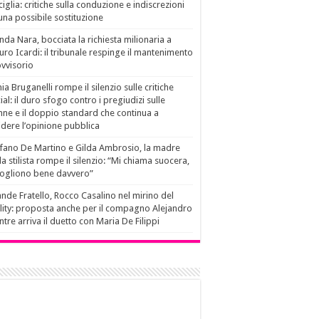
ciglia: critiche sulla conduzione e indiscrezioni
una possibile sostituzione
da Nara, bocciata la richiesta milionaria a
ro Icardi: il tribunale respinge il mantenimento
vvisorio
ia Bruganelli rompe il silenzio sulle critiche
ial: il duro sfogo contro i pregiudizi sulle
ne e il doppio standard che continua a
idere l’opinione pubblica
fano De Martino e Gilda Ambrosio, la madre
la stilista rompe il silenzio: “Mi chiama suocera,
vogliono bene davvero”
nde Fratello, Rocco Casalino nel mirino del
lity: proposta anche per il compagno Alejandro
tre arriva il duetto con Maria De Filippi