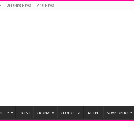
o
Breaking News
Viral News
ALITY
TRASH
CRONACA
CURIOSITÀ
TALENT
SOAP OPERA