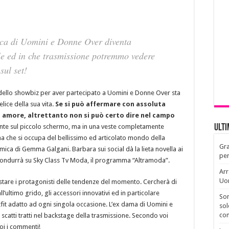
ica di Uomini e Donne Over diventa
le ed in che trasmissione potremmo vedere
sul set!
ello showbiz per aver partecipato a Uomini e Donne Over sta
ice della sua vita.
Se si può affermare con assoluta
n amore, altrettanto non si può certo dire nel campo
nte sul piccolo schermo, ma in una veste completamente
Ult
 che si occupa del bellissimo ed articolato mondo della
Gra
ica di Gemma Galgani. Barbara sui social dà la lieta novella ai
per
 condurrà su Sky Class Tv Moda, il programma “Altramoda”.
Arr
Uo
vistare i protagonisti delle tendenze del momento. Cercherà di
l’ultimo grido, gli accessori innovativi ed in particolare
Son
utfit adatto ad ogni singola occasione. L’ex dama di Uomini e
sol
con
 scatti tratti nel backstage della trasmissione. Secondo voi
oi i commenti!