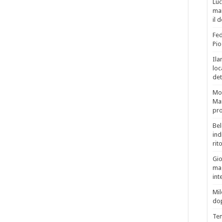
Luc
man
il 
Fed
Pio
Ila
loc
det
Mor
Mar
pro
Bel
ind
rit
Gio
mag
int
Mil
do
Tem