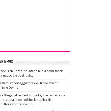
ime News
nde Fratello Vip: spuntano nuovi nomi shock
 il nuovo cast del reality
estato ex corteggiatore del Trono Over di
mini e Donne
ia Bruganelli e Paolo Bonolis, il retroscena sui
di scatena le polemiche: la replica del
duttore sorprende tutti