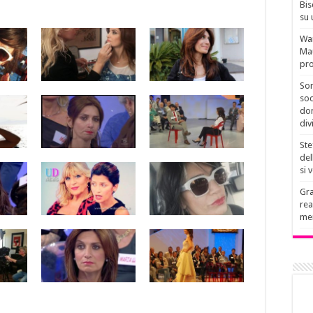
Bis
su 
Wan
Mau
pro
Son
soc
don
div
Ste
del
si 
Gra
rea
men