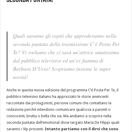
seconda puntata!
Quali saranno gli ospiti che approderanno nella
seconda puntata della trasmissione C’è Posta Per
Te? Vi sveliamo che ci sarà un’attrice amatissima
dal pubblico televisivo ed un’ex fiamma di
Barbara D’Urso! Scopriamo insieme le super
novità!
Anche in questa nuova edizione del programma C’é Posta Per Te, il
pubblico televisivo italiano ha apprezzato le storie avvincenti
raccontate dai protagonisti, persone comuni che contattano la
redazione perchè intendono comunicare qualcosa a parenti o
conoscenti, brutta o bella che sia. Ma andiamo a scoprire nella
seconda puntata dell’emotional show targato Maria De Filippi quali
saranno i Vip presenti.
Intanto partiamo con il dirvi che sono