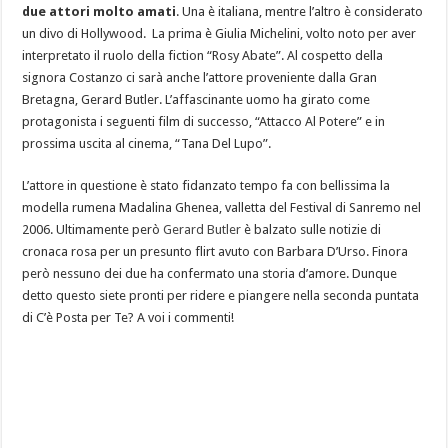
due attori molto amati
. Una è italiana, mentre l’altro è considerato
un divo di Hollywood. La prima è Giulia Michelini, volto noto per aver
interpretato il ruolo della fiction “Rosy Abate”. Al cospetto della
signora Costanzo ci sarà anche l’attore proveniente dalla Gran
Bretagna, Gerard Butler. L’affascinante uomo ha girato come
protagonista i seguenti film di successo, “Attacco Al Potere” e in
prossima uscita al cinema, “Tana Del Lupo”.
L’attore in questione è stato fidanzato tempo fa con bellissima la
modella rumena Madalina Ghenea, valletta del Festival di Sanremo nel
2006. Ultimamente però
Gerard Butler
è balzato sulle notizie di
cronaca rosa per un presunto flirt avuto con Barbara D’Urso. Finora
però nessuno dei due ha confermato una storia d’amore. Dunque
detto questo siete pronti per ridere e piangere nella seconda puntata
di C’è Posta per Te? A voi i commenti!