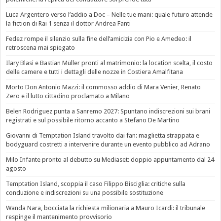
Luca Argentero verso l’addio a Doc – Nelle tue mani: quale futuro attende
la fiction di Rai 1 senza il dottor Andrea Fanti
Fedez rompe il silenzio sulla fine dell’amicizia con Pio e Amedeo: il
retroscena mai spiegato
Ilary Blasi e Bastian Müller pronti al matrimonio: la location scelta, il costo
delle camere e tutti i dettagli delle nozze in Costiera Amalfitana
Morto Don Antonio Mazzi: il commosso addio di Mara Venier, Renato
Zero e il lutto cittadino proclamato a Milano
Belen Rodriguez punta a Sanremo 2027: Spuntano indiscrezioni sui brani
registrati e sul possibile ritorno accanto a Stefano De Martino
Giovanni di Temptation Island travolto dai fan: maglietta strappata e
bodyguard costretti a intervenire durante un evento pubblico ad Adrano
Milo Infante pronto al debutto su Mediaset: doppio appuntamento dal 24
agosto
Temptation Island, scoppia il caso Filippo Bisciglia: critiche sulla
conduzione e indiscrezioni su una possibile sostituzione
Wanda Nara, bocciata la richiesta milionaria a Mauro Icardi: il tribunale
respinge il mantenimento provvisorio