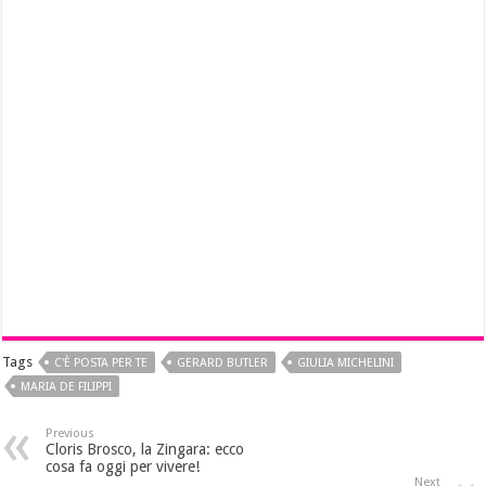
Tags
C'È POSTA PER TE
GERARD BUTLER
GIULIA MICHELINI
MARIA DE FILIPPI
Previous
Cloris Brosco, la Zingara: ecco
cosa fa oggi per vivere!
Next