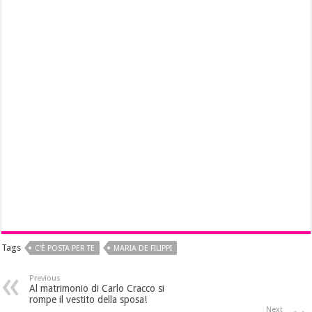
Tags
C'È POSTA PER TE
MARIA DE FILIPPI
Previous
Al matrimonio di Carlo Cracco si
rompe il vestito della sposa!
Next