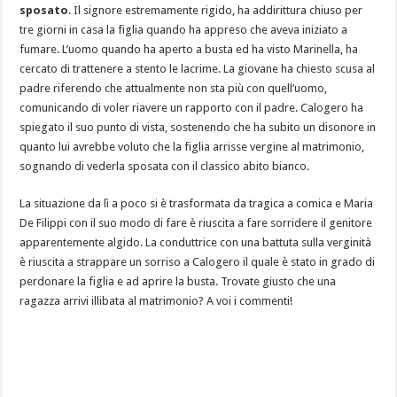
sposato
. Il signore estremamente rigido, ha addirittura chiuso per
tre giorni in casa la figlia quando ha appreso che aveva iniziato a
fumare. L’uomo quando ha aperto a busta ed ha visto Marinella, ha
cercato di trattenere a stento le lacrime. La giovane ha chiesto scusa al
padre riferendo che attualmente non sta più con quell’uomo,
comunicando di voler riavere un rapporto con il padre. Calogero ha
spiegato il suo punto di vista, sostenendo che ha subito un disonore in
quanto lui avrebbe voluto che la figlia arrisse vergine al matrimonio,
sognando di vederla sposata con il classico abito bianco.
La situazione da lì a poco si è trasformata da tragica a comica e Maria
De Filippi con il suo modo di fare è riuscita a fare sorridere il genitore
apparentemente algido. La conduttrice con una battuta sulla verginità
è riuscita a strappare un sorriso a Calogero il quale è stato in grado di
perdonare la figlia e ad aprire la busta. Trovate giusto che una
ragazza arrivi illibata al matrimonio? A voi i commenti!