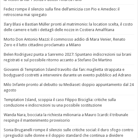
Fedez rompe il silenzio sulla fine dell’amicizia con Pio e Amedeo: il
retroscena mai spiegato
Ilary Blasi e Bastian Müller pronti al matrimonio: la location scelta, il costo
delle camere e tutti i dettagli delle nozze in Costiera Amalfitana
Morto Don Antonio Mazzi: il commosso addio di Mara Venier, Renato
Zero e il lutto cittadino proclamato a Milano
Belen Rodriguez punta a Sanremo 2027: Spuntano indiscrezioni sui brani
registrati e sul possibile ritorno accanto a Stefano De Martino
Giovanni di Temptation Island travolto dai fan: maglietta strappata e
bodyguard costretti a intervenire durante un evento pubblico ad Adrano
Milo Infante pronto al debutto su Mediaset: doppio appuntamento dal 24
agosto
Temptation Island, scoppia il caso Filippo Bisciglia: critiche sulla
conduzione e indiscrezioni su una possibile sostituzione
Wanda Nara, bocciata la richiesta milionaria a Mauro Icardi: il tribunale
respinge il mantenimento provvisorio
Sonia Bruganelli rompe il silenzio sulle critiche social: il duro sfogo contro
i pregiudizi sulle donne e il doppio standard che continua a dividere