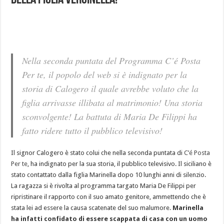
della figlia verginella!
Nella seconda puntata del Programma C’é Posta
Per te, il popolo del web si è indignato per la
storia di Calogero il quale avrebbe voluto che la
figlia arrivasse illibata al matrimonio! Una storia
sconvolgente! La battuta di Maria De Filippi ha
fatto ridere tutto il pubblico televisivo!
Il signor Calogero è stato colui che nella seconda puntata di
C’é Posta
Per te
, ha indignato per la sua storia, il pubblico televisivo. Il siciliano è
stato contattato dalla figlia Marinella dopo 10 lunghi anni di silenzio.
La ragazza si è rivolta al programma targato Maria De Filippi per
ripristinare il rapporto con il suo amato genitore, ammettendo che è
stata lei ad essere la causa scatenate del suo malumore.
Marinella
ha infatti confidato di essere scappata di casa con un uomo