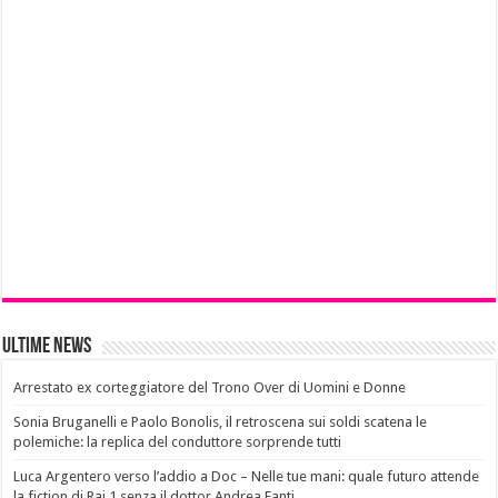
Ultime News
Arrestato ex corteggiatore del Trono Over di Uomini e Donne
Sonia Bruganelli e Paolo Bonolis, il retroscena sui soldi scatena le
polemiche: la replica del conduttore sorprende tutti
Luca Argentero verso l’addio a Doc – Nelle tue mani: quale futuro attende
la fiction di Rai 1 senza il dottor Andrea Fanti