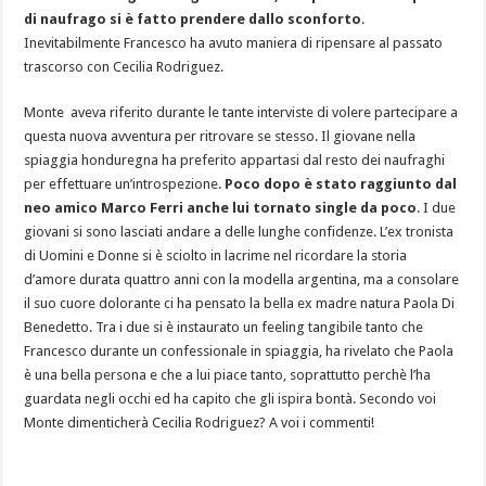
di naufrago si è fatto prendere dallo sconforto
.
Inevitabilmente Francesco ha avuto maniera di ripensare al passato
trascorso con Cecilia Rodriguez.
Monte aveva riferito durante le tante interviste di volere partecipare a
questa nuova avventura per ritrovare se stesso. Il giovane nella
spiaggia honduregna ha preferito appartasi dal resto dei naufraghi
per effettuare un’introspezione.
Poco dopo è stato raggiunto dal
neo amico Marco Ferri anche lui tornato single da poco
. I due
giovani si sono lasciati andare a delle lunghe confidenze. L’ex tronista
di Uomini e Donne si è sciolto in lacrime nel ricordare la storia
d’amore durata quattro anni con la modella argentina, ma a consolare
il suo cuore dolorante ci ha pensato la bella ex madre natura Paola Di
Benedetto. Tra i due si è instaurato un feeling tangibile tanto che
Francesco durante un confessionale in spiaggia, ha rivelato che Paola
è una bella persona e che a lui piace tanto, soprattutto perchè l’ha
guardata negli occhi ed ha capito che gli ispira bontà. Secondo voi
Monte dimenticherà Cecilia Rodriguez? A voi i commenti!