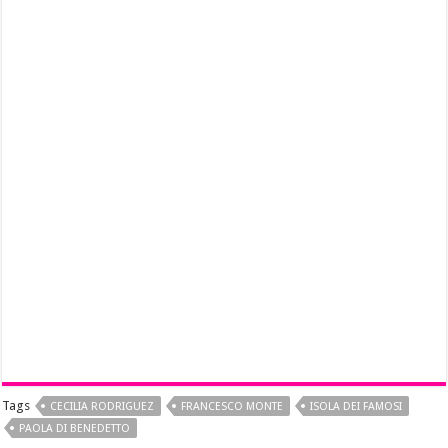
Tags
CECILIA RODRIGUEZ
FRANCESCO MONTE
ISOLA DEI FAMOSI
PAOLA DI BENEDETTO