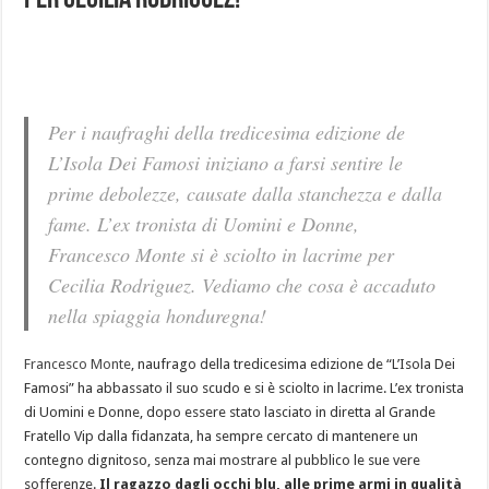
per Cecilia Rodriguez!
Per i naufraghi della tredicesima edizione de
L’Isola Dei Famosi iniziano a farsi sentire le
prime debolezze, causate dalla stanchezza e dalla
fame. L’ex tronista di Uomini e Donne,
Francesco Monte si è sciolto in lacrime per
Cecilia Rodriguez. Vediamo che cosa è accaduto
nella spiaggia honduregna!
Francesco Monte
, naufrago della tredicesima edizione de “L’Isola Dei
Famosi” ha abbassato il suo scudo e si è sciolto in lacrime. L’ex tronista
di Uomini e Donne, dopo essere stato lasciato in diretta al Grande
Fratello Vip dalla fidanzata, ha sempre cercato di mantenere un
contegno dignitoso, senza mai mostrare al pubblico le sue vere
sofferenze.
Il ragazzo dagli occhi blu, alle prime armi in qualità