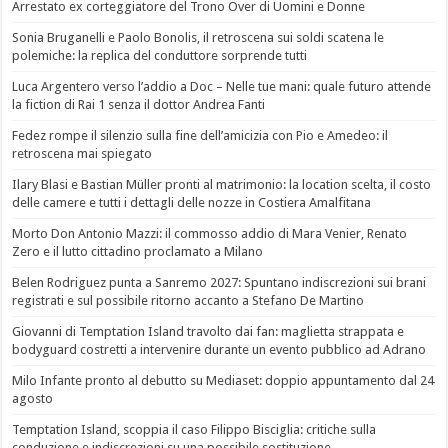
Arrestato ex corteggiatore del Trono Over di Uomini e Donne
Sonia Bruganelli e Paolo Bonolis, il retroscena sui soldi scatena le
polemiche: la replica del conduttore sorprende tutti
Luca Argentero verso l’addio a Doc – Nelle tue mani: quale futuro attende
la fiction di Rai 1 senza il dottor Andrea Fanti
Fedez rompe il silenzio sulla fine dell’amicizia con Pio e Amedeo: il
retroscena mai spiegato
Ilary Blasi e Bastian Müller pronti al matrimonio: la location scelta, il costo
delle camere e tutti i dettagli delle nozze in Costiera Amalfitana
Morto Don Antonio Mazzi: il commosso addio di Mara Venier, Renato
Zero e il lutto cittadino proclamato a Milano
Belen Rodriguez punta a Sanremo 2027: Spuntano indiscrezioni sui brani
registrati e sul possibile ritorno accanto a Stefano De Martino
Giovanni di Temptation Island travolto dai fan: maglietta strappata e
bodyguard costretti a intervenire durante un evento pubblico ad Adrano
Milo Infante pronto al debutto su Mediaset: doppio appuntamento dal 24
agosto
Temptation Island, scoppia il caso Filippo Bisciglia: critiche sulla
conduzione e indiscrezioni su una possibile sostituzione