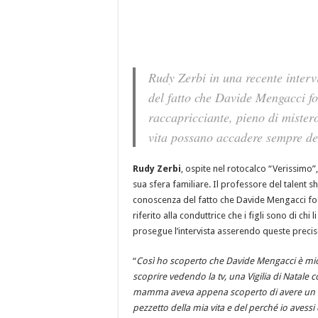
Rudy Zerbi in una recente interv
del fatto che Davide Mengacci fo
raccapricciante, pieno di mister
vita possano accadere sempre del
Rudy Zerbi
, ospite nel rotocalco “Verissimo”
sua sfera familiare. Il professore del talent s
conoscenza del fatto che Davide Mengacci fos
riferito alla conduttrice che i figli sono di c
prosegue l’intervista asserendo queste precis
“
Così ho scoperto che Davide Mengacci è mio
scoprire vedendo la tv, una Vigilia di Natal
mamma aveva appena scoperto di avere un br
pezzetto della mia vita e del perché io avessi