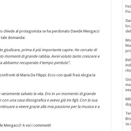
Fed
Pio
Ila
loc
nto chiede al protagonista se ha perdonato Davide Mengacci
det
a tale domanda:
Mor
Mar
o giudicare, prima è più importante capire. Ho cercato di
pro
o momenti di grande rabbia. Avrei voluto tanto crescere e
Bel
ra abbiamo recuperato il tempo perduto”.
ind
rit
onfronti di Maria De Filippi. Ecco con quali frasi elogia la
Gio
mag
int
 ha veramente salvato la vita. Ero in un momento di grande
Mil
 con una casa discografica e avevo già tre figli. Con la sua
do
ntinuare a vivere grazie alla mia passione per la musica e a
Tem
Bis
su 
de Mengacci? A voi i commenti!