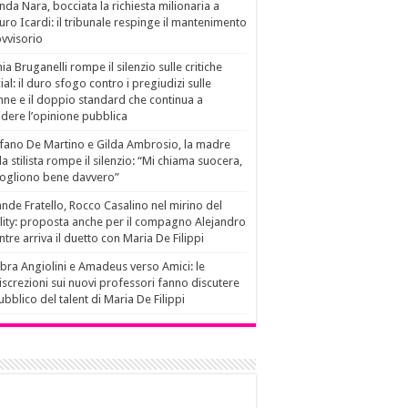
da Nara, bocciata la richiesta milionaria a
ro Icardi: il tribunale respinge il mantenimento
vvisorio
ia Bruganelli rompe il silenzio sulle critiche
ial: il duro sfogo contro i pregiudizi sulle
ne e il doppio standard che continua a
idere l’opinione pubblica
fano De Martino e Gilda Ambrosio, la madre
la stilista rompe il silenzio: “Mi chiama suocera,
vogliono bene davvero”
nde Fratello, Rocco Casalino nel mirino del
lity: proposta anche per il compagno Alejandro
tre arriva il duetto con Maria De Filippi
ra Angiolini e Amadeus verso Amici: le
iscrezioni sui nuovi professori fanno discutere
pubblico del talent di Maria De Filippi