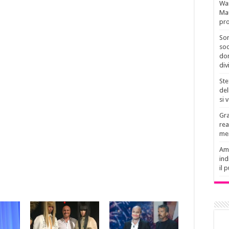
Wan
Mau
pro
Son
soc
don
div
Ste
del
si 
Gra
rea
men
Amb
ind
il 