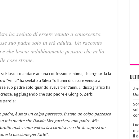
ista ha svelato di essere venuto a conoscenza
sse suo padre solo in età adulta. Un racconto
o e che lascia indubbiamente pensare che nella
le cose strane.
, si è lasciato andare ad una confessione intima, che riguarda la
Ult
how “Amici” ha svelato a Silvia Toffanin di essere venuto a
se suo padre solo quando aveva trent’anni. Il discografico ha
Arr
hi li cresce, aggiungendo che suo padre è Giorgio. Zerbi
Uo
e parole:
Son
sol
 padre, è stato un colpo pazzesco. E’ stato un colpo pazzesco
con
e con mia madre che Davide Mengacci era mio padre. Mia
Luc
utto male e non voleva lasciarmi senza che io sapessi un
man
 questa passione per l’arte”.
il 