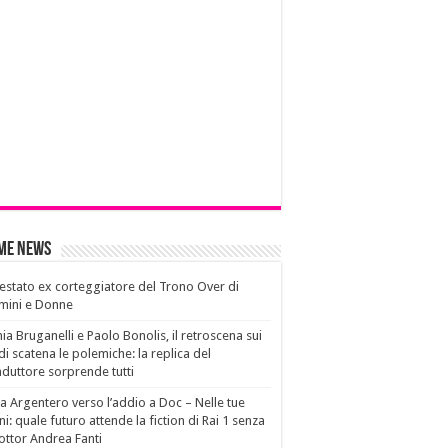
ime News
estato ex corteggiatore del Trono Over di
mini e Donne
ia Bruganelli e Paolo Bonolis, il retroscena sui
di scatena le polemiche: la replica del
duttore sorprende tutti
a Argentero verso l’addio a Doc – Nelle tue
i: quale futuro attende la fiction di Rai 1 senza
dottor Andrea Fanti