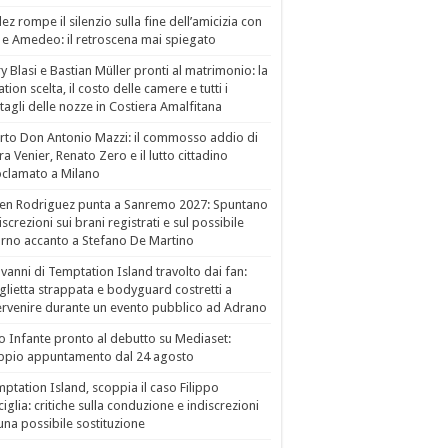
ez rompe il silenzio sulla fine dell’amicizia con
 e Amedeo: il retroscena mai spiegato
ry Blasi e Bastian Müller pronti al matrimonio: la
ation scelta, il costo delle camere e tutti i
tagli delle nozze in Costiera Amalfitana
to Don Antonio Mazzi: il commosso addio di
a Venier, Renato Zero e il lutto cittadino
clamato a Milano
en Rodriguez punta a Sanremo 2027: Spuntano
iscrezioni sui brani registrati e sul possibile
orno accanto a Stefano De Martino
vanni di Temptation Island travolto dai fan:
lietta strappata e bodyguard costretti a
ervenire durante un evento pubblico ad Adrano
o Infante pronto al debutto su Mediaset:
ppio appuntamento dal 24 agosto
ptation Island, scoppia il caso Filippo
ciglia: critiche sulla conduzione e indiscrezioni
una possibile sostituzione