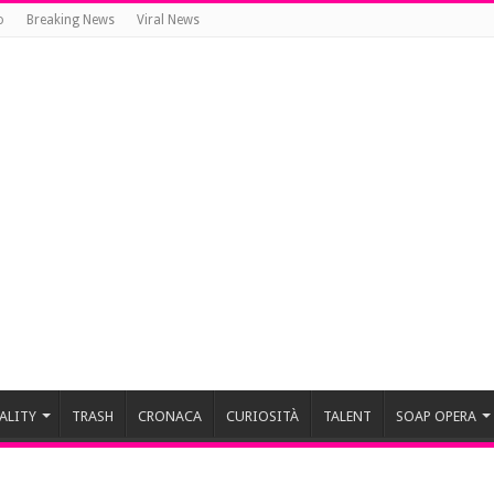
o
Breaking News
Viral News
ALITY
TRASH
CRONACA
CURIOSITÀ
TALENT
SOAP OPERA