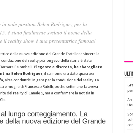
 in pole position Belen Rodriguez per la
5, è stato finalmente svelato il nome della
re il reality show è una presentatrice famosa!
uttrice della nuova edizione del
Grande Fratello
: a vincere la
a conduzione del reality più longevo della storia è stata
 Barbara Palombelli.
Elegante e discreta, ha sbaragliato
entina Belen Rodriguez
, il cui nome era dato quasi per
Ult
 altre conduttrici in gara per la conduzione del reality. La
Gra
sta e moglie di Francesco Rutelli, poche settimane fa aveva
per
rite del reality di Canale 5, ma a confermare la notizia in
Chi.
Arr
Uo
 al lungo corteggiamento. La
Son
ne della nuova edizione del Grande
sol
con