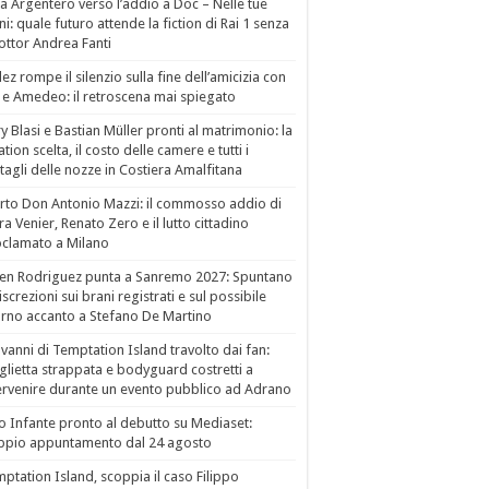
a Argentero verso l’addio a Doc – Nelle tue
i: quale futuro attende la fiction di Rai 1 senza
dottor Andrea Fanti
ez rompe il silenzio sulla fine dell’amicizia con
 e Amedeo: il retroscena mai spiegato
ry Blasi e Bastian Müller pronti al matrimonio: la
ation scelta, il costo delle camere e tutti i
tagli delle nozze in Costiera Amalfitana
to Don Antonio Mazzi: il commosso addio di
a Venier, Renato Zero e il lutto cittadino
clamato a Milano
en Rodriguez punta a Sanremo 2027: Spuntano
iscrezioni sui brani registrati e sul possibile
orno accanto a Stefano De Martino
vanni di Temptation Island travolto dai fan:
lietta strappata e bodyguard costretti a
ervenire durante un evento pubblico ad Adrano
o Infante pronto al debutto su Mediaset:
ppio appuntamento dal 24 agosto
ptation Island, scoppia il caso Filippo