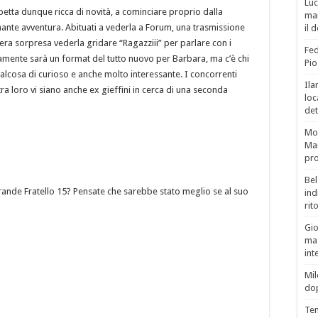
Luc
petta dunque ricca di novità, a cominciare proprio dalla
man
ante avventura. Abituati a vederla a Forum, una trasmissione
il 
era sorpresa vederla gridare “Ragazziii” per parlare con i
Fed
amente sarà un format del tutto nuovo per Barbara, ma c’è chi
Pio
lcosa di curioso e anche molto interessante. I concorrenti
Ila
a loro vi siano anche ex gieffini in cerca di una seconda
loc
det
Mor
Mar
pro
Bel
rande Fratello 15? Pensate che sarebbe stato meglio se al suo
ind
rit
Gio
mag
int
Mil
do
Tem