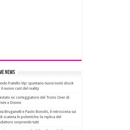
ime News
nde Fratello Vip: spuntano nuovi nomi shock
 il nuovo cast del reality
estato ex corteggiatore del Trono Over di
mini e Donne
ia Bruganelli e Paolo Bonolis, il retroscena sui
di scatena le polemiche: la replica del
duttore sorprende tutti