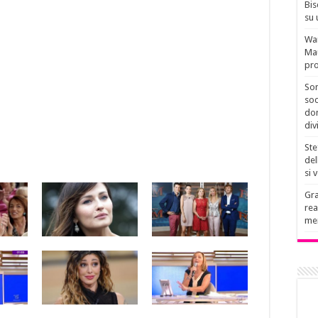
Bis
su 
Wan
Mau
pro
Son
soc
don
div
Ste
del
si 
Gra
rea
men