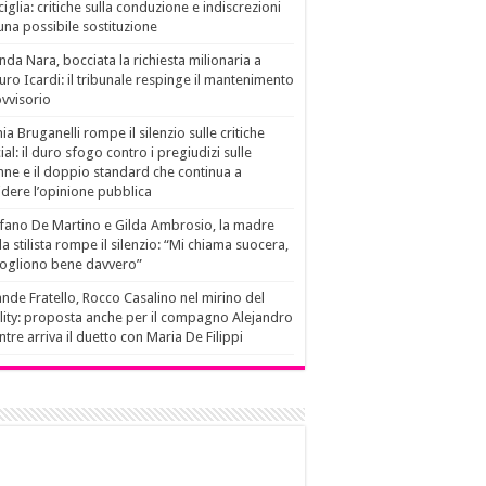
ciglia: critiche sulla conduzione e indiscrezioni
una possibile sostituzione
da Nara, bocciata la richiesta milionaria a
ro Icardi: il tribunale respinge il mantenimento
vvisorio
ia Bruganelli rompe il silenzio sulle critiche
ial: il duro sfogo contro i pregiudizi sulle
ne e il doppio standard che continua a
idere l’opinione pubblica
fano De Martino e Gilda Ambrosio, la madre
la stilista rompe il silenzio: “Mi chiama suocera,
vogliono bene davvero”
nde Fratello, Rocco Casalino nel mirino del
lity: proposta anche per il compagno Alejandro
tre arriva il duetto con Maria De Filippi