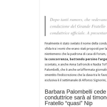
Dopo tanti rumors, che vedevano
conduzione del Grande Fratello 1
conduttrice ufficiale. A presenta
Finalmente è stato svelato il nome della cond
sfida tra i nomi che erano stati proposti per l
nientemeno che la padrona di casa di Forum,
la concorrenza, battendo persino l’arg
scontato, e anche Anna Safroncik e Nadia Toffa,
Palombelli, che è anche un’affermata giornali
smentito l’indiscrezione che la dava tra le favo
esclusiva è il settimanale di Alfonso Signorini, 
Barbara Palombelli cede
conduttrice sarà al timo
Fratello “quasi” Nip