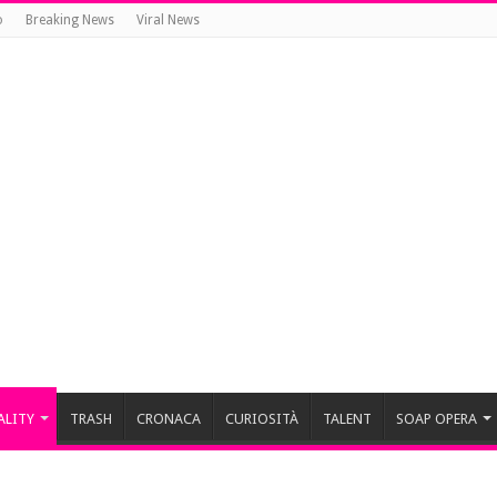
o
Breaking News
Viral News
ALITY
TRASH
CRONACA
CURIOSITÀ
TALENT
SOAP OPERA