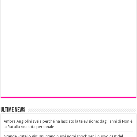
Ultime News
Ambra Angiolini svela perché ha lasciato la televisione: dagli anni di Non è
la Rai alla rinascita personale
Grande Fratello Vip: spuntano nuovi nomi shock per il nuovo cast del