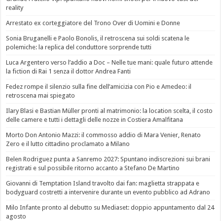
reality
Arrestato ex corteggiatore del Trono Over di Uomini e Donne
Sonia Bruganelli e Paolo Bonolis, il retroscena sui soldi scatena le
polemiche: la replica del conduttore sorprende tutti
Luca Argentero verso l’addio a Doc – Nelle tue mani: quale futuro attende
la fiction di Rai 1 senza il dottor Andrea Fanti
Fedez rompe il silenzio sulla fine dell’amicizia con Pio e Amedeo: il
retroscena mai spiegato
Ilary Blasi e Bastian Müller pronti al matrimonio: la location scelta, il costo
delle camere e tutti i dettagli delle nozze in Costiera Amalfitana
Morto Don Antonio Mazzi: il commosso addio di Mara Venier, Renato
Zero e il lutto cittadino proclamato a Milano
Belen Rodriguez punta a Sanremo 2027: Spuntano indiscrezioni sui brani
registrati e sul possibile ritorno accanto a Stefano De Martino
Giovanni di Temptation Island travolto dai fan: maglietta strappata e
bodyguard costretti a intervenire durante un evento pubblico ad Adrano
Milo Infante pronto al debutto su Mediaset: doppio appuntamento dal 24
agosto