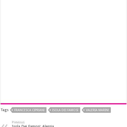
Tags
FRANCESCA CIPRIANI
ISOLA DEI FAMOSI
VALERIA MARINI
Previous
Isola Dei Famosi: Alessia