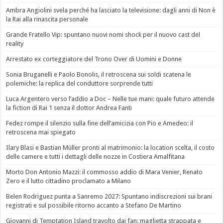
Ambra Angiolini svela perché ha lasciato la televisione: dagli anni di Non è
la Rai alla rinascita personale
Grande Fratello Vip: spuntano nuovi nomi shock per il nuovo cast del
reality
Arrestato ex corteggiatore del Trono Over di Uomini e Donne
Sonia Bruganelli e Paolo Bonolis, il retroscena sui soldi scatena le
polemiche: la replica del conduttore sorprende tutti
Luca Argentero verso l’addio a Doc – Nelle tue mani: quale futuro attende
la fiction di Rai 1 senza il dottor Andrea Fanti
Fedez rompe il silenzio sulla fine dell’amicizia con Pio e Amedeo: il
retroscena mai spiegato
Ilary Blasi e Bastian Müller pronti al matrimonio: la location scelta, il costo
delle camere e tutti i dettagli delle nozze in Costiera Amalfitana
Morto Don Antonio Mazzi: il commosso addio di Mara Venier, Renato
Zero e il lutto cittadino proclamato a Milano
Belen Rodriguez punta a Sanremo 2027: Spuntano indiscrezioni sui brani
registrati e sul possibile ritorno accanto a Stefano De Martino
Giovanni di Temptation Island travolto dai fan: maglietta strappata e