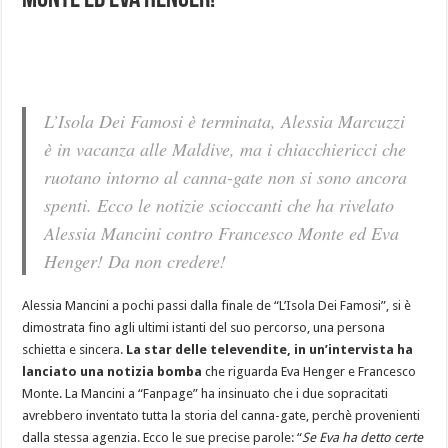
Monte ed Eva Henger!
L’Isola Dei Famosi è terminata, Alessia Marcuzzi
è in vacanza alle Maldive, ma i chiacchiericci che
ruotano intorno al canna-gate non si sono ancora
spenti. Ecco le notizie scioccanti che ha rivelato
Alessia Mancini contro Francesco Monte ed Eva
Henger! Da non credere!
Alessia Mancini a pochi passi dalla finale de “L’Isola Dei Famosi”, si è
dimostrata fino agli ultimi istanti del suo percorso, una persona
schietta e sincera.
La star delle televendite, in un’intervista ha
lanciato una notizia bomba
che riguarda Eva Henger e Francesco
Monte. La Mancini a “Fanpage” ha insinuato che i due sopracitati
avrebbero inventato tutta la storia del canna-gate, perchè provenienti
dalla stessa agenzia. Ecco le sue precise parole: “
Se Eva ha detto certe