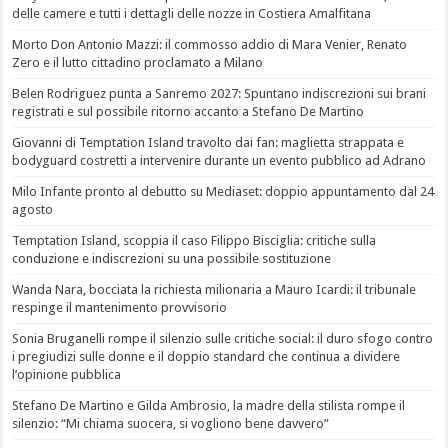
delle camere e tutti i dettagli delle nozze in Costiera Amalfitana
Morto Don Antonio Mazzi: il commosso addio di Mara Venier, Renato
Zero e il lutto cittadino proclamato a Milano
Belen Rodriguez punta a Sanremo 2027: Spuntano indiscrezioni sui brani
registrati e sul possibile ritorno accanto a Stefano De Martino
Giovanni di Temptation Island travolto dai fan: maglietta strappata e
bodyguard costretti a intervenire durante un evento pubblico ad Adrano
Milo Infante pronto al debutto su Mediaset: doppio appuntamento dal 24
agosto
Temptation Island, scoppia il caso Filippo Bisciglia: critiche sulla
conduzione e indiscrezioni su una possibile sostituzione
Wanda Nara, bocciata la richiesta milionaria a Mauro Icardi: il tribunale
respinge il mantenimento provvisorio
Sonia Bruganelli rompe il silenzio sulle critiche social: il duro sfogo contro
i pregiudizi sulle donne e il doppio standard che continua a dividere
l’opinione pubblica
Stefano De Martino e Gilda Ambrosio, la madre della stilista rompe il
silenzio: “Mi chiama suocera, si vogliono bene davvero”