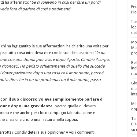
tti ha affermato: “
Se ci volevano in crisi per fare un po’ di
Fed
de l’ora di parlare di crisi e tradimenti
”
Pio
Ila
loc
det
Mor
chi ha ingigantito le sue affermazioni ha chiarito una volta per
Mar
rattutto cosa intendeva dire con le sue dichiarazioni: “
Io da
pro
zione che una donna può vivere dopo il parto. Cambia il corpo,
Bel
o riconosci. Ho parlato schiettamente di quello che succede
ind
i dover pazientare dopo una cosa così importante, perché
rit
 qui a dire che io ho un problema con il mio uomo, passa
Gio
mag
int
con il suo discorso voleva semplicemente parlare di
Mil
donne dopo una gravidanza
, ovvero quella di doversi
do
prima e che anche per i loro compagni tale situazione e
Tem
 ci sia una crisi o una frattura nella coppia.
Bis
su 
errotta? Condividete la sua opinione? A voi i commenti!