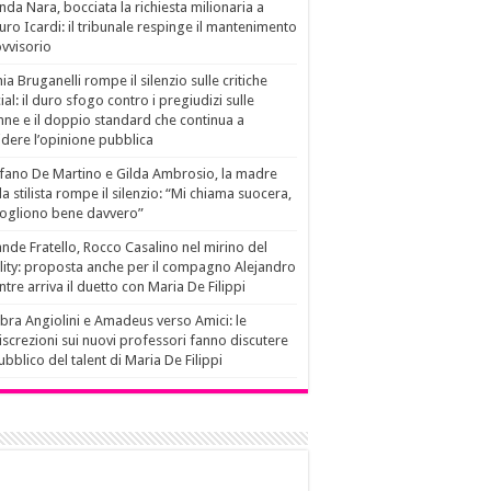
da Nara, bocciata la richiesta milionaria a
ro Icardi: il tribunale respinge il mantenimento
vvisorio
ia Bruganelli rompe il silenzio sulle critiche
ial: il duro sfogo contro i pregiudizi sulle
ne e il doppio standard che continua a
idere l’opinione pubblica
fano De Martino e Gilda Ambrosio, la madre
la stilista rompe il silenzio: “Mi chiama suocera,
vogliono bene davvero”
nde Fratello, Rocco Casalino nel mirino del
lity: proposta anche per il compagno Alejandro
tre arriva il duetto con Maria De Filippi
ra Angiolini e Amadeus verso Amici: le
iscrezioni sui nuovi professori fanno discutere
pubblico del talent di Maria De Filippi