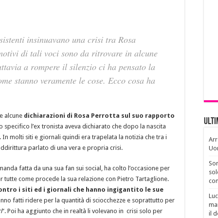
istenti insinuavano una crisi tra Rosa
motivi di tali voci sono da ritrovare in alcune
uttavia a rompere il silenzio ci ha pensato la
come stanno veramente le cose. Ecco cosa ha
te alcune
dichiarazioni di Rosa Perrotta sul suo rapporto
Ult
lo specifico l’ex tronista aveva dichiarato che dopo la nascita
 In molti siti e giornali quindi era trapelata la notizia che tra i
Arr
dirittura parlato di una vera e propria crisi.
Uo
Son
anda fatta da una sua fan sui social, ha colto l’occasione per
sol
per tutte come procede la sua relazione con Pietro Tartaglione.
con
ntro i siti ed i giornali che hanno ingigantito le sue
Luc
hanno fatti ridere per la quantità di sciocchezze e soprattutto per
man
i
“. Poi ha aggiunto che in realtà li volevano in crisi solo per
il 