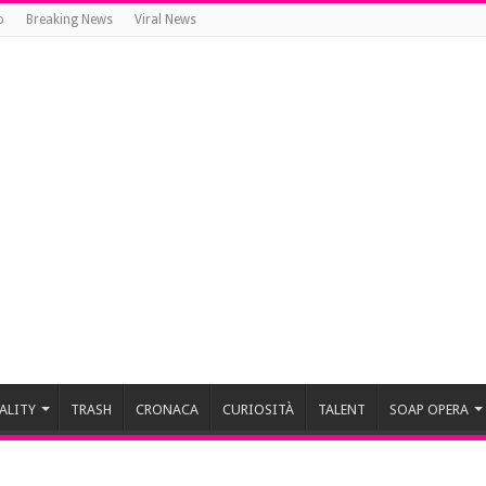
o
Breaking News
Viral News
ALITY
TRASH
CRONACA
CURIOSITÀ
TALENT
SOAP OPERA