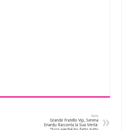
Next
Grande Fratello Vip, Serena
Enardu Racconta la Sua Verità:
“Ecco perché ho fatto tutto