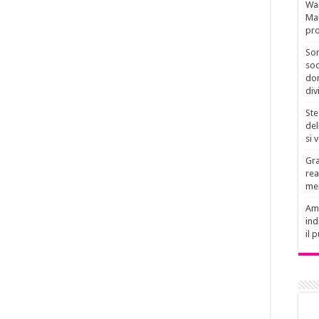
Wan
Mau
pro
Son
soc
don
div
Ste
del
si 
Gra
rea
men
Amb
ind
il 