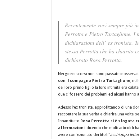
Recentemente voci sempre più ins
Perrotta e Pietro Tartaglione. I 
dichiarazioni dell’ ex tronista. T
stessa Perrotta che ha chiarito 
dichiarato Rosa Perrotta.
Nei giorni scorsi non sono passate inosserva
con il compagno Pietro Tartaglione
, nel
del loro primo figlio la loro intimità era calata.
due ci fossero dei problemi ed alcuni hanno ad
Adesso l’ex tronista, approfittando di una dom
raccontare la sua verità e chiarire una volta 
Innanzitutto
Rosa Perrotta si è sfogata co
affermazioni
, dicendo che molti articoli li 
avere confezionato dei titoli “
acchiappa lettor