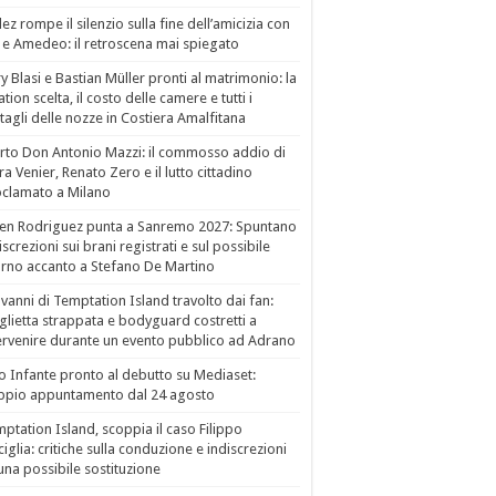
ez rompe il silenzio sulla fine dell’amicizia con
 e Amedeo: il retroscena mai spiegato
ry Blasi e Bastian Müller pronti al matrimonio: la
ation scelta, il costo delle camere e tutti i
tagli delle nozze in Costiera Amalfitana
to Don Antonio Mazzi: il commosso addio di
a Venier, Renato Zero e il lutto cittadino
clamato a Milano
en Rodriguez punta a Sanremo 2027: Spuntano
iscrezioni sui brani registrati e sul possibile
orno accanto a Stefano De Martino
vanni di Temptation Island travolto dai fan:
lietta strappata e bodyguard costretti a
ervenire durante un evento pubblico ad Adrano
o Infante pronto al debutto su Mediaset:
ppio appuntamento dal 24 agosto
ptation Island, scoppia il caso Filippo
ciglia: critiche sulla conduzione e indiscrezioni
una possibile sostituzione