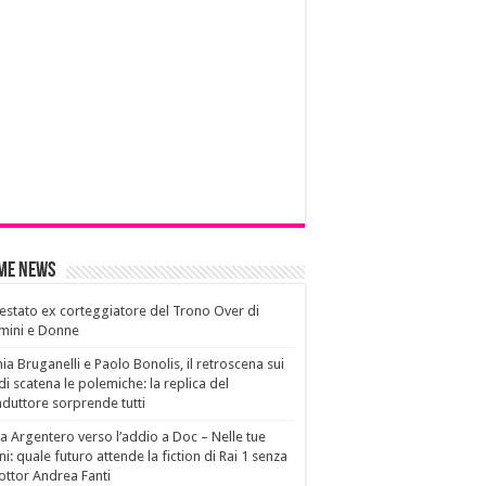
ime News
estato ex corteggiatore del Trono Over di
mini e Donne
ia Bruganelli e Paolo Bonolis, il retroscena sui
di scatena le polemiche: la replica del
duttore sorprende tutti
a Argentero verso l’addio a Doc – Nelle tue
i: quale futuro attende la fiction di Rai 1 senza
dottor Andrea Fanti