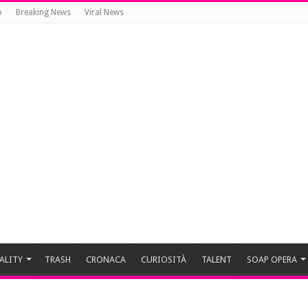
o
Breaking News
Viral News
ALITY
TRASH
CRONACA
CURIOSITÀ
TALENT
SOAP OPERA