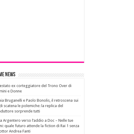
ime News
estato ex corteggiatore del Trono Over di
mini e Donne
ia Bruganelli e Paolo Bonolis, il retroscena sui
di scatena le polemiche: la replica del
duttore sorprende tutti
a Argentero verso l’addio a Doc – Nelle tue
i: quale futuro attende la fiction di Rai 1 senza
dottor Andrea Fanti