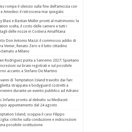
ez rompe il silenzio sulla fine dell’amicizia con
 e Amedeo: il retroscena mai spiegato
ry Blasi e Bastian Müller pronti al matrimonio: la
ation scelta, il costo delle camere e tutti i
tagli delle nozze in Costiera Amalfitana
to Don Antonio Mazzi: il commosso addio di
a Venier, Renato Zero e il lutto cittadino
clamato a Milano
en Rodriguez punta a Sanremo 2027: Spuntano
iscrezioni sui brani registrati e sul possibile
orno accanto a Stefano De Martino
vanni di Temptation Island travolto dai fan:
lietta strappata e bodyguard costretti a
ervenire durante un evento pubblico ad Adrano
o Infante pronto al debutto su Mediaset:
ppio appuntamento dal 24 agosto
ptation Island, scoppia il caso Filippo
ciglia: critiche sulla conduzione e indiscrezioni
una possibile sostituzione