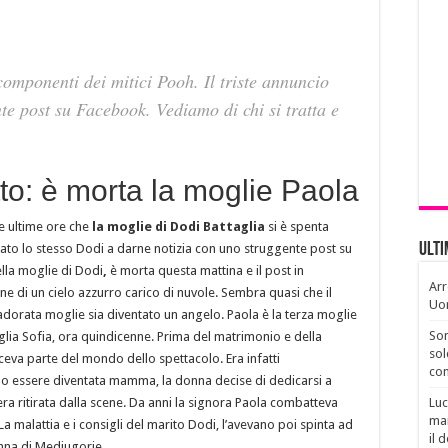
componenti dei mitici Pooh. Il triste annuncio
te post su Facebook. Vediamo di chi si tratta e
tto: è morta la moglie Paola
te ultime ore che
la moglie di Dodi Battaglia
si è spenta
Ult
 stato lo stesso Dodi a darne notizia con uno struggente post su
lla moglie di Dodi
,
è morta questa mattina e il post in
Arr
 di un cielo azzurro carico di nuvole. Sembra quasi che il
Uo
’adorata moglie sia diventato un angelo. Paola è la terza moglie
Son
iglia Sofia, ora quindicenne. Prima del matrimonio e della
sol
aceva parte del mondo dello spettacolo. Era infatti
con
opo essere diventata mamma, la donna decise di dedicarsi a
 era ritirata dalla scene. Da anni la signora Paola combatteva
Luc
man
a malattia e i consigli del marito Dodi, l’avevano poi spinta ad
il 
nna di Medjugorie.