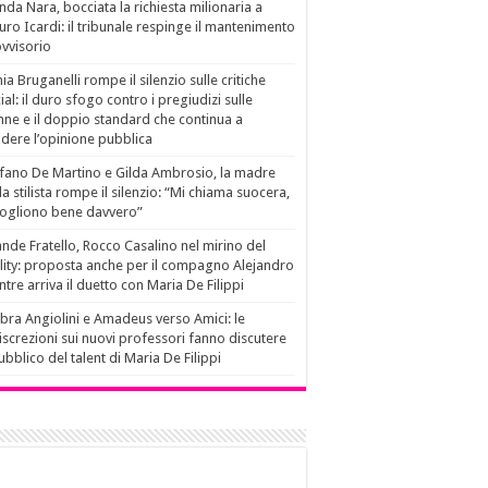
da Nara, bocciata la richiesta milionaria a
ro Icardi: il tribunale respinge il mantenimento
vvisorio
ia Bruganelli rompe il silenzio sulle critiche
ial: il duro sfogo contro i pregiudizi sulle
ne e il doppio standard che continua a
idere l’opinione pubblica
fano De Martino e Gilda Ambrosio, la madre
la stilista rompe il silenzio: “Mi chiama suocera,
vogliono bene davvero”
nde Fratello, Rocco Casalino nel mirino del
lity: proposta anche per il compagno Alejandro
tre arriva il duetto con Maria De Filippi
ra Angiolini e Amadeus verso Amici: le
iscrezioni sui nuovi professori fanno discutere
pubblico del talent di Maria De Filippi