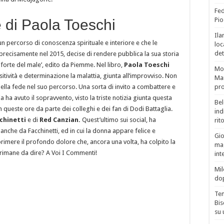
Fed
Pio
e di Paola Toeschi
Ila
un percorso di conoscenza spirituale e interiore e che le
loc
det
recisamente nel 2015, decise di rendere pubblica la sua storia
forte del male’, edito da Piemme. Nel libro,
Paola Toeschi
Mor
tività e determinazione la malattia, giunta all’improvviso. Non
Mar
ella fede nel suo percorso. Una sorta di invito a combattere e
pro
 ha avuto il sopravvento, visto la triste notizia giunta questa
Bel
n queste ore da parte dei colleghi e dei fan di Dodi Battaglia.
ind
chinetti
e di
Red Canzian.
Quest’ultimo sui social, ha
rit
 anche da Facchinetti, ed in cui la donna appare felice e
Gio
sprimere il profondo dolore che, ancora una volta, ha colpito la
mag
 rimane da dire? A Voi I Commenti!
int
Mil
do
Tem
Bis
su 