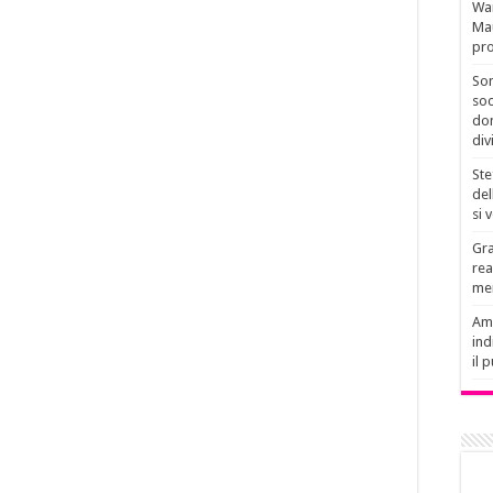
Wan
Mau
pro
Son
soc
don
div
Ste
del
si 
Gra
rea
men
Amb
ind
il 