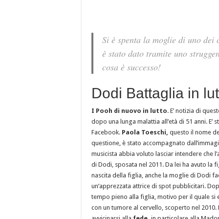
Si è spenta la moglie di uno dei 
è stato dato tramite uno struggen
cosa è successo!
Dodi Battaglia in lu
I Pooh di nuovo in lutto
. E’ notizia di ques
dopo una lunga malattia all’età di 51 anni. E’
Facebook.
Paola Toeschi,
questo il nome de
questione, è stato accompagnato dall’immagine
musicista abbia voluto lasciar intendere che l
di Dodi, sposata nel 2011. Da lei ha avuto la f
nascita della figlia, anche la moglie di Dodi f
un’apprezzata attrice di spot pubblicitari. D
tempo pieno alla figlia, motivo per il quale si
con un tumore al cervello, scoperto nel 2010. L
avvicinarsi alla
fede,
in particolare alla Mado