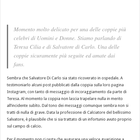
Momento molto delicato per una delle coppie più
celebri di Uomini e Donne. Stiamo parlando di
Teresa Cilia e di Salvatore di Carlo. Una delle
coppie sicuramente più seguite ed amate dai
fans.
Sembra che Salvatore Di Carlo sia stato ricoverato in ospedale. A
testimoniarlo alcuni post pubblicati dalla coppia sulla loro pagina
Instagram, con tanto di messaggio di incoraggiamento da parte di
Teresa. Al momento la coppia non lascia trapelare nulla in merito
all’incidente subìto. Dal tono dei messaggi comunque sembra non si
tratti di nulla di grave. Data la professione di Calciatore del bellissimo
Salvatore, è plausibile che si sia trattato di un infortunio avuto proprio
sul campo di calcio.
Per il momento non ci resta che augurare una veloce guarigione a