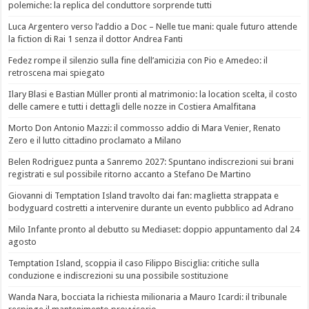
polemiche: la replica del conduttore sorprende tutti
Luca Argentero verso l’addio a Doc – Nelle tue mani: quale futuro attende
la fiction di Rai 1 senza il dottor Andrea Fanti
Fedez rompe il silenzio sulla fine dell’amicizia con Pio e Amedeo: il
retroscena mai spiegato
Ilary Blasi e Bastian Müller pronti al matrimonio: la location scelta, il costo
delle camere e tutti i dettagli delle nozze in Costiera Amalfitana
Morto Don Antonio Mazzi: il commosso addio di Mara Venier, Renato
Zero e il lutto cittadino proclamato a Milano
Belen Rodriguez punta a Sanremo 2027: Spuntano indiscrezioni sui brani
registrati e sul possibile ritorno accanto a Stefano De Martino
Giovanni di Temptation Island travolto dai fan: maglietta strappata e
bodyguard costretti a intervenire durante un evento pubblico ad Adrano
Milo Infante pronto al debutto su Mediaset: doppio appuntamento dal 24
agosto
Temptation Island, scoppia il caso Filippo Bisciglia: critiche sulla
conduzione e indiscrezioni su una possibile sostituzione
Wanda Nara, bocciata la richiesta milionaria a Mauro Icardi: il tribunale