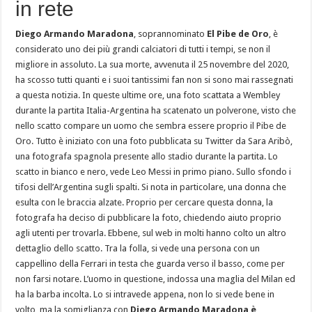
in rete
Diego Armando Maradona
, soprannominato
El Pibe de Oro
, è
considerato uno dei più grandi calciatori di tutti i tempi, se non il
migliore in assoluto. La sua morte, avvenuta il 25 novembre del 2020,
ha scosso tutti quanti e i suoi tantissimi fan non si sono mai rassegnati
a questa notizia. In queste ultime ore, una foto scattata a Wembley
durante la partita Italia-Argentina ha scatenato un polverone, visto che
nello scatto compare un uomo che sembra essere proprio il Pibe de
Oro. Tutto è iniziato con una foto pubblicata su Twitter da Sara Aribò,
una fotografa spagnola presente allo stadio durante la partita. Lo
scatto in bianco e nero, vede Leo Messi in primo piano. Sullo sfondo i
tifosi dell’Argentina sugli spalti. Si nota in particolare, una donna che
esulta con le braccia alzate. Proprio per cercare questa donna, la
fotografa ha deciso di pubblicare la foto, chiedendo aiuto proprio
agli utenti per trovarla. Ebbene, sul web in molti hanno colto un altro
dettaglio dello scatto. Tra la folla, si vede una persona con un
cappellino della Ferrari in testa che guarda verso il basso, come per
non farsi notare. L’uomo in questione, indossa una maglia del Milan ed
ha la barba incolta. Lo si intravede appena, non lo si vede bene in
volto, ma la somiglianza con
Diego Armando Maradona è