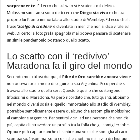
sorprendente.
Ed ecco che sul web si è scatenato il delirio.
Moltissimi suoi fan si sono detti certi che
Diego sia vivo
e che sia
proprio lui l’uomo immortalato allo stadio di Wembley. Ed ecco che la
frase ‘
Scelgo di
credere
‘ è diventata in men che non si dica virale sul
web. Di certo la fotografa spagnola mai poteva pensare di scatenare
un simile pandemonio postando quello scatto.
Lo scatto con il ‘redivivo’
Maradona fa il giro del mondo
Secondo molti tifosi dunque, il
Pibe de Oro
sarebbe ancora vivo
e
non poteva fare a meno di seguire la sua Argentina. Ecco perché si
trovava allo stadio quella sera. Questo è quello che sostengono i
tifosissimi di Maradona. Va però ricordato che, tutti quanti, abbiamo
nel mondo diversi sosia e, quello immortalato allo stadio di Wembley,
potrebbe semplicemente essere qualcuno che assomiglia moltissimo
al campione argentino. Per sentirsi vicini ad una persona che non c’è
più, capita di intravedere un profilo tra la folla che gli somiglierebbe.
Oppure può capitare anche di sentire una voce che somiglia al caro
scomparso. Insomma, sono cose che capitano nella vita di chiunque.