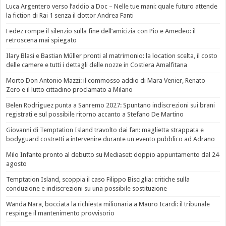
Luca Argentero verso l’addio a Doc – Nelle tue mani: quale futuro attende
la fiction di Rai 1 senza il dottor Andrea Fanti
Fedez rompe il silenzio sulla fine dell’amicizia con Pio e Amedeo: il
retroscena mai spiegato
Ilary Blasi e Bastian Müller pronti al matrimonio: la location scelta, il costo
delle camere e tutti i dettagli delle nozze in Costiera Amalfitana
Morto Don Antonio Mazzi: il commosso addio di Mara Venier, Renato
Zero e il lutto cittadino proclamato a Milano
Belen Rodriguez punta a Sanremo 2027: Spuntano indiscrezioni sui brani
registrati e sul possibile ritorno accanto a Stefano De Martino
Giovanni di Temptation Island travolto dai fan: maglietta strappata e
bodyguard costretti a intervenire durante un evento pubblico ad Adrano
Milo Infante pronto al debutto su Mediaset: doppio appuntamento dal 24
agosto
Temptation Island, scoppia il caso Filippo Bisciglia: critiche sulla
conduzione e indiscrezioni su una possibile sostituzione
Wanda Nara, bocciata la richiesta milionaria a Mauro Icardi: il tribunale
respinge il mantenimento provvisorio