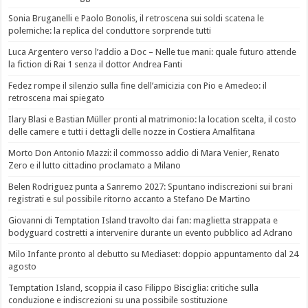
Sonia Bruganelli e Paolo Bonolis, il retroscena sui soldi scatena le
polemiche: la replica del conduttore sorprende tutti
Luca Argentero verso l’addio a Doc – Nelle tue mani: quale futuro attende
la fiction di Rai 1 senza il dottor Andrea Fanti
Fedez rompe il silenzio sulla fine dell’amicizia con Pio e Amedeo: il
retroscena mai spiegato
Ilary Blasi e Bastian Müller pronti al matrimonio: la location scelta, il costo
delle camere e tutti i dettagli delle nozze in Costiera Amalfitana
Morto Don Antonio Mazzi: il commosso addio di Mara Venier, Renato
Zero e il lutto cittadino proclamato a Milano
Belen Rodriguez punta a Sanremo 2027: Spuntano indiscrezioni sui brani
registrati e sul possibile ritorno accanto a Stefano De Martino
Giovanni di Temptation Island travolto dai fan: maglietta strappata e
bodyguard costretti a intervenire durante un evento pubblico ad Adrano
Milo Infante pronto al debutto su Mediaset: doppio appuntamento dal 24
agosto
Temptation Island, scoppia il caso Filippo Bisciglia: critiche sulla
conduzione e indiscrezioni su una possibile sostituzione