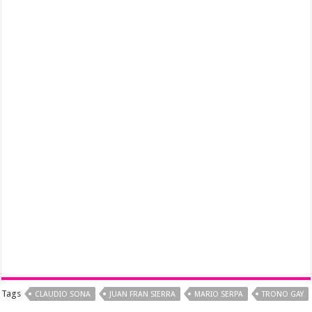
Tags
CLAUDIO SONA
JUAN FRAN SIERRA
MARIO SERPA
TRONO GAY