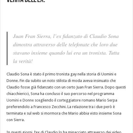
verità dell’ex.
Juan Fran Sierra, l’ex fidanzato di Claudio Sona
dimostra attraverso delle telefonate che loro due
stavano insieme quando lui era un tronista. Tutta
la verità!
Claudio Sona è stato il primo tronista gay nella storia di Uomini e
Donne. Fin da subito un noto stilista di moda aveva insinuato che
Claudio fosse già fidanzato con un certo Juan Fran Sierra. Dopo questi
chiacchiericci, Sona ha concluso il suo percorso nel programma
Uomini e Donne
scegliendo il corteggiatore romano Mario Serpa
preferendolo a Francesco Zecchini. La relazione tra i due però è
terminata e sul web si mormora che Mario abbia visto insieme Sona
con Sierra.
In questi giorni, l’ex di Claudio lo ha minacciato attraverso dei video,