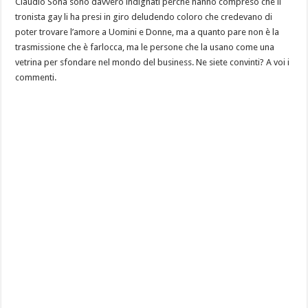
Claudio Sona sono davvero indignati perchè hanno compreso che il
tronista gay li ha presi in giro deludendo coloro che credevano di
poter trovare l’amore a Uomini e Donne, ma a quanto pare non è la
trasmissione che è farlocca, ma le persone che la usano come una
vetrina per sfondare nel mondo del business. Ne siete convinti? A voi i
commenti.