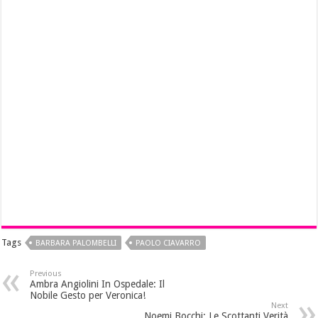
Tags
BARBARA PALOMBELLI
PAOLO CIAVARRO
Previous
Ambra Angiolini In Ospedale: Il
Nobile Gesto per Veronica!
Next
Noemi Bocchi: Le Scottanti Verità