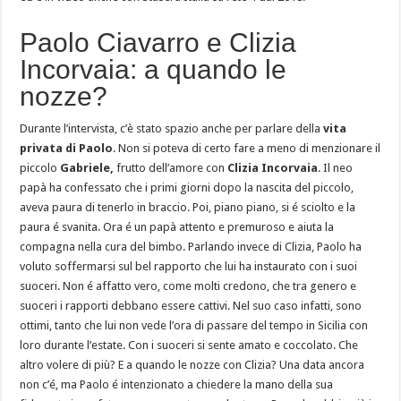
Paolo Ciavarro e Clizia
Incorvaia: a quando le
nozze?
Durante l’intervista, c’è stato spazio anche per parlare della
vita
privata di Paolo
. Non si poteva di certo fare a meno di menzionare il
piccolo
Gabriele,
frutto dell’amore con
Clizia Incorvaia
. Il neo
papà ha confessato che i primi giorni dopo la nascita del piccolo,
aveva paura di tenerlo in braccio. Poi, piano piano, si é sciolto e la
paura é svanita. Ora é un papà attento e premuroso e aiuta la
compagna nella cura del bimbo. Parlando invece di Clizia, Paolo ha
voluto soffermarsi sul bel rapporto che lui ha instaurato con i suoi
suoceri. Non é affatto vero, come molti credono, che tra genero e
suoceri i rapporti debbano essere cattivi. Nel suo caso infatti, sono
ottimi, tanto che lui non vede l’ora di passare del tempo in Sicilia con
loro durante l’estate. Con i suoceri si sente amato e coccolato. Che
altro volere di più? E a quando le nozze con Clizia? Una data ancora
non c’é, ma Paolo é intenzionato a chiedere la mano della sua