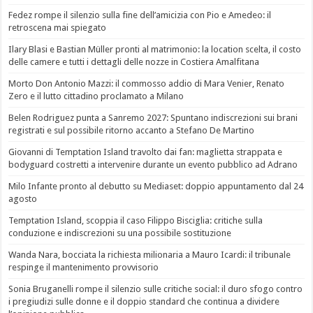
Fedez rompe il silenzio sulla fine dell’amicizia con Pio e Amedeo: il
retroscena mai spiegato
Ilary Blasi e Bastian Müller pronti al matrimonio: la location scelta, il costo
delle camere e tutti i dettagli delle nozze in Costiera Amalfitana
Morto Don Antonio Mazzi: il commosso addio di Mara Venier, Renato
Zero e il lutto cittadino proclamato a Milano
Belen Rodriguez punta a Sanremo 2027: Spuntano indiscrezioni sui brani
registrati e sul possibile ritorno accanto a Stefano De Martino
Giovanni di Temptation Island travolto dai fan: maglietta strappata e
bodyguard costretti a intervenire durante un evento pubblico ad Adrano
Milo Infante pronto al debutto su Mediaset: doppio appuntamento dal 24
agosto
Temptation Island, scoppia il caso Filippo Bisciglia: critiche sulla
conduzione e indiscrezioni su una possibile sostituzione
Wanda Nara, bocciata la richiesta milionaria a Mauro Icardi: il tribunale
respinge il mantenimento provvisorio
Sonia Bruganelli rompe il silenzio sulle critiche social: il duro sfogo contro
i pregiudizi sulle donne e il doppio standard che continua a dividere