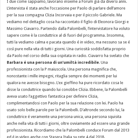
I due come sappiamo, lavorano insieme a Forum già da diversi anni.
L’intervista é stata anche l’occasione per Paolo di parlare dell’amore
per la sua compagna Clizia Incorvaia e per il piccolo Gabriele. Ma
vediamo nel dettaglio cosa ha raccontato il figlio di Eleonora Giorgi e
Massimo Ciavarro. Partendo dalla Palombelli, l’intervistatore ha voluto
sapere come è la conduttrice al di fuori del programma. Insomma,
tutti la vediamo calma e pacata quando é in video, ma nessuno sa se é
così pure nella vita di tutti i giorni. Una curiosità soddisfatta proprio
da Paolo nel corso della sua ospitata in radio. Ciavarro ha svelato che
Barbara é una persona di un’umiltà incredibile
. Una
professionista con la P maiuscola. Una persona magnifica che,
nonostante i mille impegni, ritaglia sempre dei momenti per lui
qualora ne avesse bisogno. L’ex gieffino ha pure ricordato cosa le
disse la conduttrice quando lui conobbe Clizia. Ebbene, la Palombelli
aveva usato l’aggettivo fantastica per definire Clizia,
complimentandosi con Paolo per la sua relazione con lei. Paolo ha
usato solo belle parole per la Palombelli. D’altronde secondo lui, la
conduttrice é veramente una persona unica, una persona squisita
anche nella vita di tutti i giorni, oltre ovviamente ad essere una grande
professionista. Ricordiamo che la Palombelli conduce Forum dal 2013
ed é in video anche con Stasera Italia su rete 4 dal 2018.