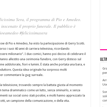
licissima Sera, il programma di Pio e Amedeo.
 inscenato il proprio funerale. Il pubblico è
pioeamedeo #felicissimasera
how di Pio e Amedeo, ha visto la partecipazione di Gerry Scotti.
orso i suoi 40 anni di carriera televisiva, ricordando
sere milionario”. I due comici, hanno poi deciso di celebrare il
. Hanno allestito una cerimonia funebre, con Gerry disteso sul
Ult
nne addolorate, fiori e lumini. È stata anche portata una bara, e
Gra
onduttore. Questa idea originale ha sorpreso molti
per
, per commentare la gag surreale.
Arr
Uo
lla televisione, trovando sempre la battuta giusta al momento
un tema drammatico come un lutto, senza sminuirlo, e senza
Son
nti sui social sono stati positivi, e molti hanno apprezzato la
sol
con
tti, un campione della comunicazione, e della vita.