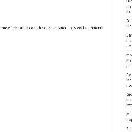
Luc
man
il 
Fed
Pio
Come vi sembra la comicità di Pio e Amedeo?A Voi i Commenti!
Ila
loc
det
Mor
Mar
pro
Bel
ind
rit
Gio
mag
int
Mil
do
Tem