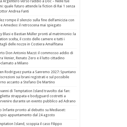
a Argentero verso l’addio a Doc – Nelle tue
i: quale futuro attende la fiction di Rai 1 senza
dottor Andrea Fanti
ez rompe il silenzio sulla fine dell’amicizia con
 e Amedeo: il retroscena mai spiegato
ry Blasi e Bastian Müller pronti al matrimonio: la
ation scelta, il costo delle camere e tutti i
tagli delle nozze in Costiera Amalfitana
to Don Antonio Mazzi: il commosso addio di
a Venier, Renato Zero e il lutto cittadino
clamato a Milano
en Rodriguez punta a Sanremo 2027: Spuntano
iscrezioni sui brani registrati e sul possibile
orno accanto a Stefano De Martino
vanni di Temptation Island travolto dai fan:
lietta strappata e bodyguard costretti a
ervenire durante un evento pubblico ad Adrano
o Infante pronto al debutto su Mediaset:
ppio appuntamento dal 24 agosto
ptation Island, scoppia il caso Filippo