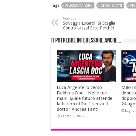
Tags
FELICISSIMA SERA
GERRY SCOTTI
PIO
Previous
Selvaggia Lucarelli Si Scaglia
Contro Lazza! Ecco Perché!
Ti potrebbe interessare anche...
Luca Argentero verso
Milo I
l’addio a Doc – Nelle tue
debutt
mani: quale futuro attende
doppio
la fiction di Rai 1 senza il
24 ago
dottor Andrea Fanti
Luglio 
Agosto 3, 2026