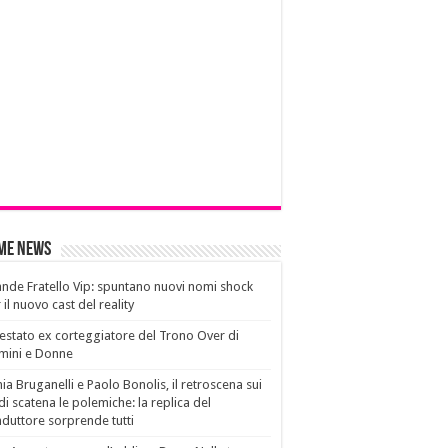
ime News
nde Fratello Vip: spuntano nuovi nomi shock
 il nuovo cast del reality
estato ex corteggiatore del Trono Over di
mini e Donne
ia Bruganelli e Paolo Bonolis, il retroscena sui
di scatena le polemiche: la replica del
duttore sorprende tutti