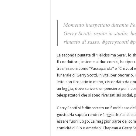
Momento inaspettato durante Fe
Gerry Scotti, ospite in studio, ha
rimasto di sasso. #gerryscotti #
La seconda puntata di “Felicissima Sera”, lo s
Il conduttore, insieme ai due comici, ha riperc
trasmissioni come “Passaparola” e “Chi vuol es
funerale di Gerry Scotti, in vita, per onorarlo
letto con il rosario in mano, circondato da do
un leggìo, dove scrivere un pensiero per il c
telespettatori che si sono riversati sui social
Gerry Scotti si è dimostrato un fuoriclasse de
giusto. Ha saputo rendere ‘leggiadro’ anche 
essere fuori luogo. La maggior parte dei comme
comicità di Pio e Amedeo. Chapeau a Gerry Sco