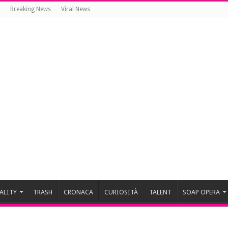
Breaking News
Viral News
ALITY
TRASH
CRONACA
CURIOSITÀ
TALENT
SOAP OPERA