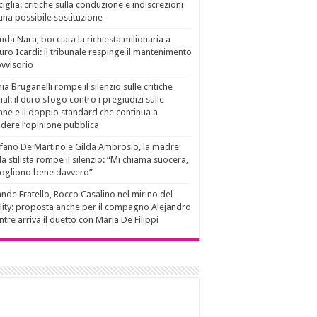
ciglia: critiche sulla conduzione e indiscrezioni
una possibile sostituzione
da Nara, bocciata la richiesta milionaria a
ro Icardi: il tribunale respinge il mantenimento
vvisorio
ia Bruganelli rompe il silenzio sulle critiche
ial: il duro sfogo contro i pregiudizi sulle
ne e il doppio standard che continua a
idere l’opinione pubblica
fano De Martino e Gilda Ambrosio, la madre
la stilista rompe il silenzio: “Mi chiama suocera,
vogliono bene davvero”
nde Fratello, Rocco Casalino nel mirino del
lity: proposta anche per il compagno Alejandro
tre arriva il duetto con Maria De Filippi