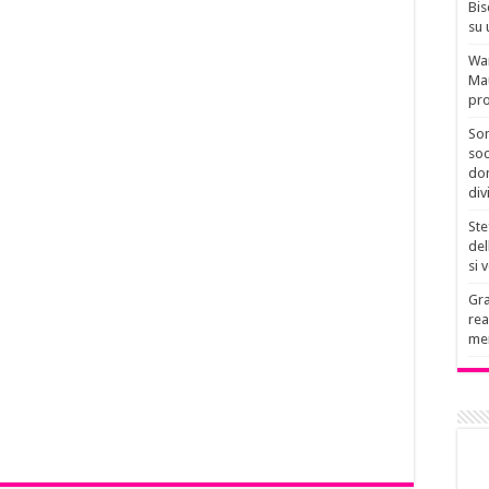
Bis
su 
Wan
Mau
pro
Son
soc
don
div
Ste
del
si 
Gra
rea
men