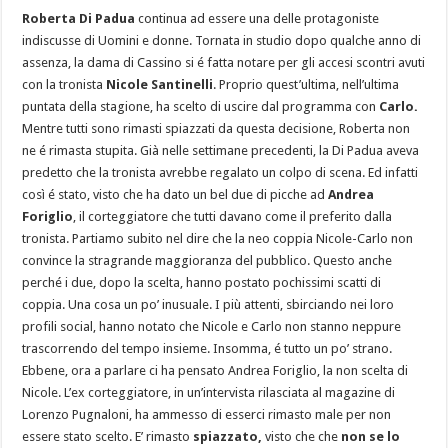
Roberta Di Padua
continua ad essere una delle protagoniste
indiscusse di Uomini e donne. Tornata in studio dopo qualche anno di
assenza, la dama di Cassino si é fatta notare per gli accesi scontri avuti
con la tronista
Nicole Santinelli
. Proprio quest’ultima, nell’ultima
puntata della stagione, ha scelto di uscire dal programma con
Carlo.
Mentre tutti sono rimasti spiazzati da questa decisione, Roberta non
ne é rimasta stupita. Già nelle settimane precedenti, la Di Padua aveva
predetto che la tronista avrebbe regalato un colpo di scena. Ed infatti
così é stato, visto che ha dato un bel due di picche ad
Andrea
Foriglio
, il corteggiatore che tutti davano come il preferito dalla
tronista. Partiamo subito nel dire che la neo coppia Nicole-Carlo non
convince la stragrande maggioranza del pubblico. Questo anche
perché i due, dopo la scelta, hanno postato pochissimi scatti di
coppia. Una cosa un po’ inusuale. I più attenti, sbirciando nei loro
profili social, hanno notato che Nicole e Carlo non stanno neppure
trascorrendo del tempo insieme. Insomma, é tutto un po’ strano.
Ebbene, ora a parlare ci ha pensato Andrea Foriglio, la non scelta di
Nicole. L’ex corteggiatore, in un’intervista rilasciata al magazine di
Lorenzo Pugnaloni, ha ammesso di esserci rimasto male per non
essere stato scelto. E’ rimasto
spiazzato,
visto che che
non se lo