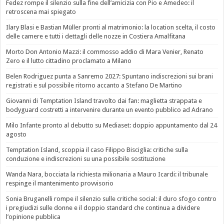
Fedez rompe il silenzio sulla fine dell’amicizia con Pio e Amedeo: il
retroscena mai spiegato
Ilary Blasi e Bastian Müller pronti al matrimonio: la location scelta, il costo
delle camere e tutti i dettagli delle nozze in Costiera Amalfitana
Morto Don Antonio Mazzi: il commosso addio di Mara Venier, Renato
Zero e il lutto cittadino proclamato a Milano
Belen Rodriguez punta a Sanremo 2027: Spuntano indiscrezioni sui brani
registrati e sul possibile ritorno accanto a Stefano De Martino
Giovanni di Temptation Island travolto dai fan: maglietta strappata e
bodyguard costretti a intervenire durante un evento pubblico ad Adrano
Milo Infante pronto al debutto su Mediaset: doppio appuntamento dal 24
agosto
Temptation Island, scoppia il caso Filippo Bisciglia: critiche sulla
conduzione e indiscrezioni su una possibile sostituzione
Wanda Nara, bocciata la richiesta milionaria a Mauro Icardi: il tribunale
respinge il mantenimento provvisorio
Sonia Bruganelli rompe il silenzio sulle critiche social: il duro sfogo contro
i pregiudizi sulle donne e il doppio standard che continua a dividere
l’opinione pubblica