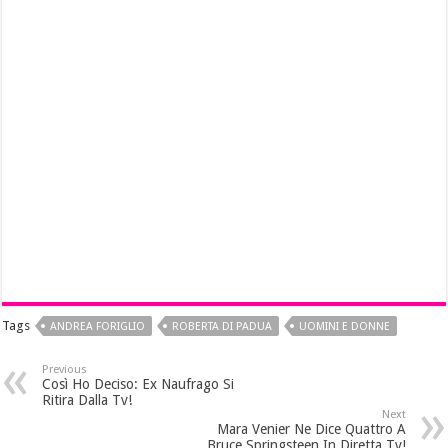
Tags
ANDREA FORIGLIO
ROBERTA DI PADUA
UOMINI E DONNE
Previous
Così Ho Deciso: Ex Naufrago Si
Ritira Dalla Tv!
Next
Mara Venier Ne Dice Quattro A
Bruce Springsteen In Diretta Tv!