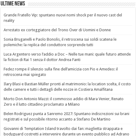
Ultime News
Grande Fratello Vip: spuntano nuovi nomi shock per il nuovo cast del
reality
Arrestato ex corteggiatore del Trono Over di Uomini e Donne
Sonia Bruganelli e Paolo Bonolis, il retroscena sui soldi scatena le
polemiche: la replica del conduttore sorprende tutti
Luca Argentero verso l’addio a Doc – Nelle tue mani: quale futuro attende
la fiction di Rai 1 senza il dottor Andrea Fanti
Fedez rompe il silenzio sulla fine dell’amicizia con Pio e Amedeo: il
retroscena mai spiegato
Ilary Blasi e Bastian Müller pronti al matrimonio: la location scelta, il costo
delle camere e tutti i dettagli delle nozze in Costiera Amalfitana
Morto Don Antonio Mazzi: il commosso addio di Mara Venier, Renato
Zero e il lutto cittadino proclamato a Milano
Belen Rodriguez punta a Sanremo 2027: Spuntano indiscrezioni sui brani
registrati e sul possibile ritorno accanto a Stefano De Martino
Giovanni di Temptation Island travolto dai fan: maglietta strappata e
bodyguard costretti a intervenire durante un evento pubblico ad Adrano