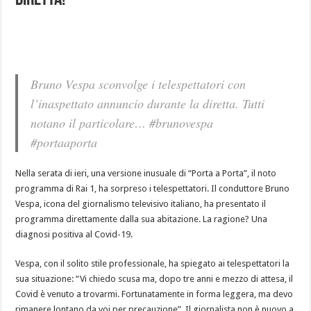
Diretta!
Bruno Vespa sconvolge i telespettatori con
l’inaspettato annuncio durante la diretta. Tutti
notano il particolare… #brunovespa
#portaaporta
Nella serata di ieri, una versione inusuale di “Porta a Porta”, il noto
programma di Rai 1, ha sorpreso i telespettatori. Il conduttore Bruno
Vespa, icona del giornalismo televisivo italiano, ha presentato il
programma direttamente dalla sua abitazione. La ragione? Una
diagnosi positiva al Covid-19.
Vespa, con il solito stile professionale, ha spiegato ai telespettatori la
sua situazione: “Vi chiedo scusa ma, dopo tre anni e mezzo di attesa, il
Covid è venuto a trovarmi. Fortunatamente in forma leggera, ma devo
rimanere lontano da voi per precauzione”. Il giornalista non è nuovo a