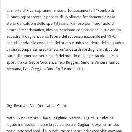
La morte di Riva, soprannominato affettuosamente il “Rombo di
Tuono”, rappresenta la perdita di un pilastro fondamentale nella
storia del calcio e dello sport italiano. Famoso per il suo ruolo di
attaccante carismatico, Riva ha trascinato con passione la sua amata
squadra, il Cagliari, verso l’apice del successo nazionale nel 1970,
contribuendo alla conquista del primo e unico scudetto della squadra.
La sua scomparsa ha scatenato un’ondata di cordoglio e tributi da
parte di numerose personalità del mondo dello spettacolo e dello
sport, tra cui Geppi Cucciari, Enrico Ruggeri, Simona Ventura, Enrico
Mentana, Ezio Greggio, Dino Zoff e molti altri.
Gigi Riva: Una Vita Dedicata al Calcio
Nato il 7 novembre 1944 a Leggiuno, Varese, Luigi “Gigi” Riva ha
legato indissolubilmente la sua carriera al Cagliari, dove ha militato
per quattordici anni. Il suo debutto con la squadra rossoblù avvenne