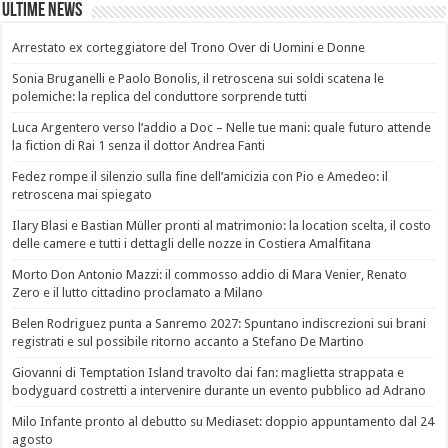
Ultime News
Arrestato ex corteggiatore del Trono Over di Uomini e Donne
Sonia Bruganelli e Paolo Bonolis, il retroscena sui soldi scatena le
polemiche: la replica del conduttore sorprende tutti
Luca Argentero verso l’addio a Doc – Nelle tue mani: quale futuro attende
la fiction di Rai 1 senza il dottor Andrea Fanti
Fedez rompe il silenzio sulla fine dell’amicizia con Pio e Amedeo: il
retroscena mai spiegato
Ilary Blasi e Bastian Müller pronti al matrimonio: la location scelta, il costo
delle camere e tutti i dettagli delle nozze in Costiera Amalfitana
Morto Don Antonio Mazzi: il commosso addio di Mara Venier, Renato
Zero e il lutto cittadino proclamato a Milano
Belen Rodriguez punta a Sanremo 2027: Spuntano indiscrezioni sui brani
registrati e sul possibile ritorno accanto a Stefano De Martino
Giovanni di Temptation Island travolto dai fan: maglietta strappata e
bodyguard costretti a intervenire durante un evento pubblico ad Adrano
Milo Infante pronto al debutto su Mediaset: doppio appuntamento dal 24
agosto