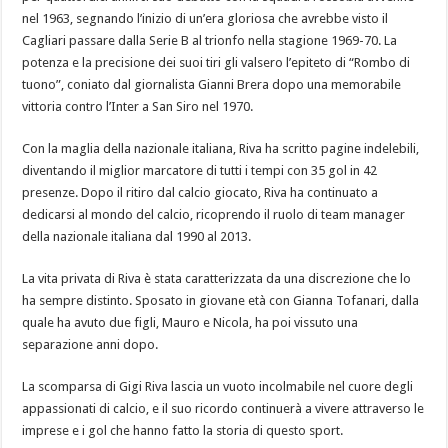
nel 1963, segnando l’inizio di un’era gloriosa che avrebbe visto il
Cagliari passare dalla Serie B al trionfo nella stagione 1969-70. La
potenza e la precisione dei suoi tiri gli valsero l’epiteto di “Rombo di
tuono”, coniato dal giornalista Gianni Brera dopo una memorabile
vittoria contro l’Inter a San Siro nel 1970.
Con la maglia della nazionale italiana, Riva ha scritto pagine indelebili,
diventando il miglior marcatore di tutti i tempi con 35 gol in 42
presenze. Dopo il ritiro dal calcio giocato, Riva ha continuato a
dedicarsi al mondo del calcio, ricoprendo il ruolo di team manager
della nazionale italiana dal 1990 al 2013.
La vita privata di Riva è stata caratterizzata da una discrezione che lo
ha sempre distinto. Sposato in giovane età con Gianna Tofanari, dalla
quale ha avuto due figli, Mauro e Nicola, ha poi vissuto una
separazione anni dopo.
La scomparsa di Gigi Riva lascia un vuoto incolmabile nel cuore degli
appassionati di calcio, e il suo ricordo continuerà a vivere attraverso le
imprese e i gol che hanno fatto la storia di questo sport.