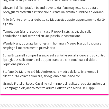
registrati e sul possibile ritorno accanto a Stefano De Martino
Giovanni di Temptation Island travolto dai fan: maglietta strappata e
bodyguard costretti a intervenire durante un evento pubblico ad Adrano
Milo Infante pronto al debutto su Mediaset: doppio appuntamento dal 24
agosto
Temptation Island, scoppia il caso Filippo Bisciglia: critiche sulla
conduzione e indiscrezioni su una possibile sostituzione
Wanda Nara, bocciata la richiesta milionaria a Mauro Icardi: il tribunale
respinge il mantenimento provvisorio
Sonia Bruganelli rompe il silenzio sulle critiche social: il duro sfogo contro
i pregiudizi sulle donne e il doppio standard che continua a dividere
l’opinione pubblica
Stefano De Martino e Gilda Ambrosio, la madre della stilista rompe il
silenzio: “Mi chiama suocera, si vogliono bene davvero”
Grande Fratello, Rocco Casalino nel mirino del reality: proposta anche per
il compagno Alejandro mentre arriva il duetto con Maria De Filippi