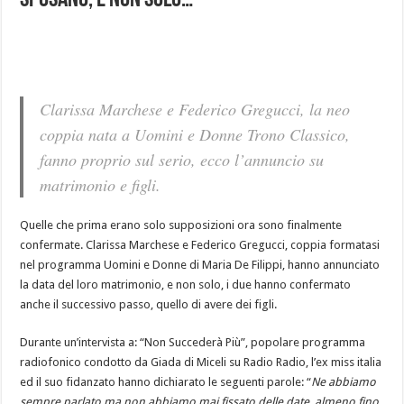
Sposano, e non solo…
Clarissa Marchese e Federico Gregucci, la neo
coppia nata a Uomini e Donne Trono Classico,
fanno proprio sul serio, ecco l’annuncio su
matrimonio e figli.
Quelle che prima erano solo supposizioni ora sono finalmente
confermate. Clarissa Marchese e Federico Gregucci, coppia formatasi
nel programma Uomini e Donne di Maria De Filippi, hanno annunciato
la data del loro matrimonio, e non solo, i due hanno confermato
anche il successivo passo, quello di avere dei figli.
Durante un’intervista a: “Non Succederà Più”, popolare programma
radiofonico condotto da Giada di Miceli su Radio Radio, l’ex miss italia
ed il suo fidanzato hanno dichiarato le seguenti parole: “
Ne abbiamo
sempre parlato ma non abbiamo mai fissato delle date, almeno fino