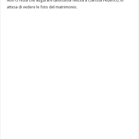
Non ci resta che augurare tantissima felicità a Clarissa Federico, in
attesa di vedere le foto del matrimonio.