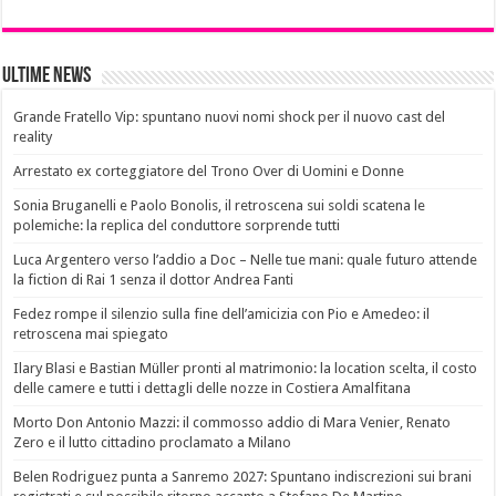
Ultime News
Grande Fratello Vip: spuntano nuovi nomi shock per il nuovo cast del
reality
Arrestato ex corteggiatore del Trono Over di Uomini e Donne
Sonia Bruganelli e Paolo Bonolis, il retroscena sui soldi scatena le
polemiche: la replica del conduttore sorprende tutti
Luca Argentero verso l’addio a Doc – Nelle tue mani: quale futuro attende
la fiction di Rai 1 senza il dottor Andrea Fanti
Fedez rompe il silenzio sulla fine dell’amicizia con Pio e Amedeo: il
retroscena mai spiegato
Ilary Blasi e Bastian Müller pronti al matrimonio: la location scelta, il costo
delle camere e tutti i dettagli delle nozze in Costiera Amalfitana
Morto Don Antonio Mazzi: il commosso addio di Mara Venier, Renato
Zero e il lutto cittadino proclamato a Milano
Belen Rodriguez punta a Sanremo 2027: Spuntano indiscrezioni sui brani