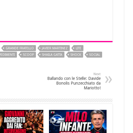
GRANDE FRATELLO
JAVIER MARTINEZ
LITE
EDIMENTI
SCOOP
SHAILA GATTA
SHOCK
SOCIAL
Next
Ballando con le Stelle: Davide
Bonolis Punzecchiato da
Mariotto!