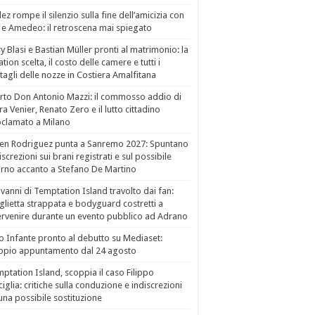
ez rompe il silenzio sulla fine dell’amicizia con
 e Amedeo: il retroscena mai spiegato
ry Blasi e Bastian Müller pronti al matrimonio: la
ation scelta, il costo delle camere e tutti i
tagli delle nozze in Costiera Amalfitana
to Don Antonio Mazzi: il commosso addio di
a Venier, Renato Zero e il lutto cittadino
clamato a Milano
en Rodriguez punta a Sanremo 2027: Spuntano
iscrezioni sui brani registrati e sul possibile
orno accanto a Stefano De Martino
vanni di Temptation Island travolto dai fan:
lietta strappata e bodyguard costretti a
ervenire durante un evento pubblico ad Adrano
o Infante pronto al debutto su Mediaset:
ppio appuntamento dal 24 agosto
ptation Island, scoppia il caso Filippo
ciglia: critiche sulla conduzione e indiscrezioni
una possibile sostituzione