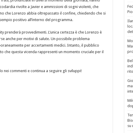
 frasi, pronunciate in diversi momenti della giornata, hanno
Fed
odardia rivolte a Javier e ammissioni di sogni violenti, che
Pio
ono che Lorenzo abbia oltrepassato il confine, chiedendo che si
sempio positivo all’interno del programma.
Ila
loc
det
ity prenderà provvedimenti. L’unica certezza è che Lorenzo è
orse anche per motivi di salute. Un possibile problema
Mor
poraneamente per accertamenti medici. Intanto, il pubblico
Mar
pro
nto che questa vicenda rappresenti un momento cruciale per il
Bel
ind
ilo nei commenti e continua a seguire gli sviluppi!
rit
Gio
mag
int
Mil
do
Tem
Bis
su 