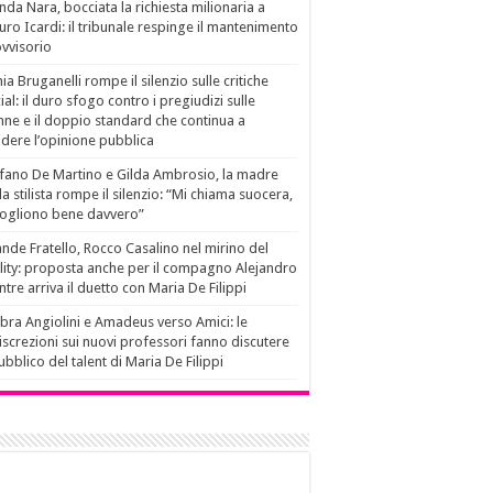
da Nara, bocciata la richiesta milionaria a
ro Icardi: il tribunale respinge il mantenimento
vvisorio
ia Bruganelli rompe il silenzio sulle critiche
ial: il duro sfogo contro i pregiudizi sulle
ne e il doppio standard che continua a
idere l’opinione pubblica
fano De Martino e Gilda Ambrosio, la madre
la stilista rompe il silenzio: “Mi chiama suocera,
vogliono bene davvero”
nde Fratello, Rocco Casalino nel mirino del
lity: proposta anche per il compagno Alejandro
tre arriva il duetto con Maria De Filippi
ra Angiolini e Amadeus verso Amici: le
iscrezioni sui nuovi professori fanno discutere
pubblico del talent di Maria De Filippi