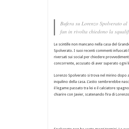
Bufera su Lorenzo Spolverato al 
fan in rivolta chiedono la squali
Le scintille non mancano nella casa del Grande
Spolverato. I suoi recenti commenti infuocati 
riversati sui social per chiedere provvedimenti 
concorrente, accusato di aver superato ogni li
Lorenzo Spolverato si trova nel mirino dopo av
inquilino della casa. L’astio sembrerebbe nas
il legame passato tra lei e il calciatore spag
chiarire con Javier, scatenando l’ira di Lorenzo