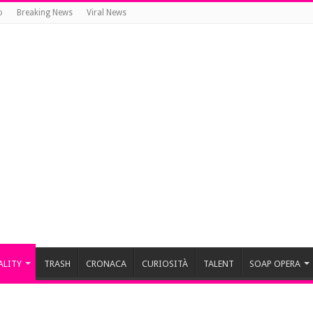
o
Breaking News
Viral News
ALITY
TRASH
CRONACA
CURIOSITÀ
TALENT
SOAP OPERA