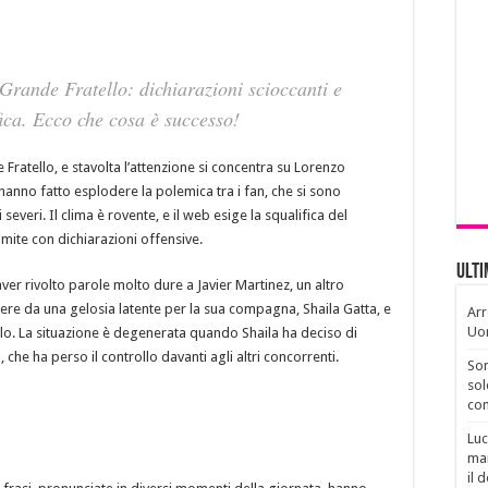
Grande Fratello: dichiarazioni scioccanti e
fica. Ecco che cosa è successo!
 Fratello, e stavolta l’attenzione si concentra su Lorenzo
hanno fatto esplodere la polemica tra i fan, che si sono
severi. Il clima è rovente, e il web esige la squalifica del
mite con dichiarazioni offensive.
Ult
er rivolto parole molto dure a Javier Martinez, un altro
cere da una gelosia latente per la sua compagna, Shaila Gatta, e
Arr
Uo
nolo. La situazione è degenerata quando Shaila ha deciso di
, che ha perso il controllo davanti agli altri concorrenti.
Son
sol
con
Luc
man
il 