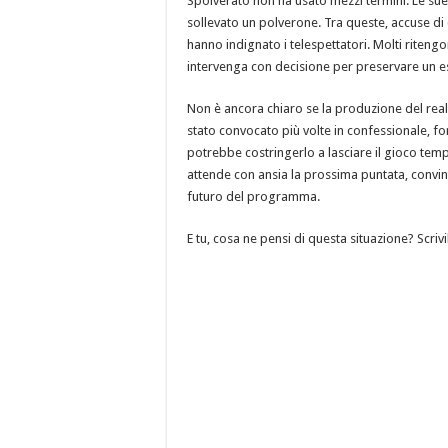
Spolverato non ha usato mezzi termini. Le sue
sollevato un polverone. Tra queste, accuse di c
hanno indignato i telespettatori. Molti riteng
intervenga con decisione per preservare un e
Non è ancora chiaro se la produzione del real
stato convocato più volte in confessionale, f
potrebbe costringerlo a lasciare il gioco tem
attende con ansia la prossima puntata, convi
futuro del programma.
E tu, cosa ne pensi di questa situazione? Scriv