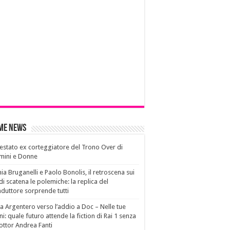
ime News
estato ex corteggiatore del Trono Over di
mini e Donne
ia Bruganelli e Paolo Bonolis, il retroscena sui
di scatena le polemiche: la replica del
duttore sorprende tutti
a Argentero verso l’addio a Doc – Nelle tue
i: quale futuro attende la fiction di Rai 1 senza
dottor Andrea Fanti