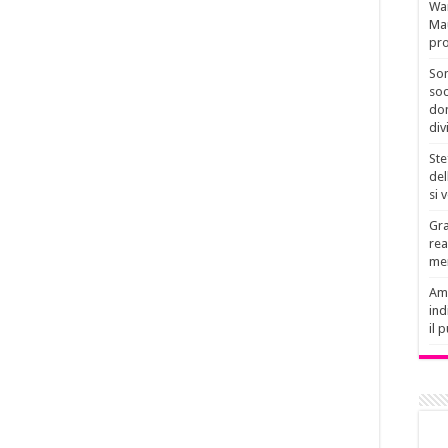
Wan
Mau
pro
Son
soc
don
div
Ste
del
si 
Gra
rea
men
Amb
ind
il 