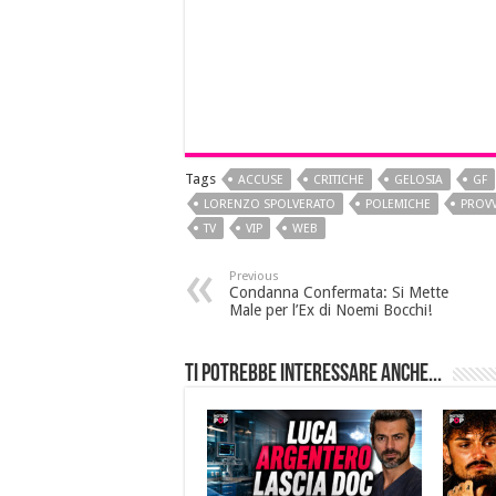
Tags
ACCUSE
CRITICHE
GELOSIA
GF
LORENZO SPOLVERATO
POLEMICHE
PROVV
TV
VIP
WEB
Previous
Condanna Confermata: Si Mette
Male per l’Ex di Noemi Bocchi!
Ti potrebbe interessare anche...