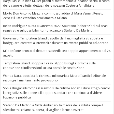
Ilary Blasi e Bastian Müller pronti al matrimonio: la location scelta, il costo
delle camere e tutti i dettagli delle nozze in Costiera Amalfitana
Morto Don Antonio Mazzi: il commosso addio di Mara Venier, Renato
Zero e il lutto cittadino proclamato a Milano
Belen Rodriguez punta a Sanremo 2027: Spuntano indiscrezioni sui brani
registrati e sul possibile ritorno accanto a Stefano De Martino
Giovanni di Temptation Island travolto dai fan: maglietta strappata e
bodyguard costretti a intervenire durante un evento pubblico ad Adrano
Milo Infante pronto al debutto su Mediaset: doppio appuntamento dal 24
agosto
Temptation Island, scoppia il caso Filippo Bisciglia: critiche sulla
conduzione e indiscrezioni su una possibile sostituzione
Wanda Nara, bocciata la richiesta milionaria a Mauro Icardi: il tribunale
respinge il mantenimento provvisorio
Sonia Bruganelli rompe il silenzio sulle critiche social: il duro sfogo contro
i pregiudizi sulle donne e il doppio standard che continua a dividere
l’opinione pubblica
Stefano De Martino e Gilda Ambrosio, la madre della stilista rompe il
silenzio: “Mi chiama suocera, si vogliono bene davvero”