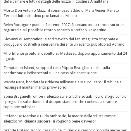
delle camere e tutti i dettagli delle nozze in Costiera Amalfitana
Morto Don Antonio Mazzi: il commosso addio di Mara Venier, Renato
Zero e il lutto cittadino proclamato a Milano
Belen Rodriguez punta a Sanremo 2027: Spuntano indiscrezioni sui brani
registrati e sul possibile ritorno accanto a Stefano De Martino
Giovanni di Temptation Island travolto dai fan: maglietta strappata e
bodyguard costretti a intervenire durante un evento pubblico ad Adrano
Milo Infante pronto al debutto su Mediaset: doppio appuntamento dal 24
agosto
Temptation Island, scoppia il caso Filippo Bisciglia: critiche sulla
conduzione e indiscrezioni su una possibile sostituzione
Wanda Nara, bocciata la richiesta milionaria a Mauro Icardi: il tribunale
respinge il mantenimento provvisorio
Sonia Bruganelli rompe il silenzio sulle critiche social: il duro sfogo contro
i pregiudizi sulle donne e il doppio standard che continua a dividere
l’opinione pubblica
Stefano De Martino e Gilda Ambrosio, la madre della stilista rompe il
silenzio: “Mi chiama suocera, si vogliono bene davvero”
Grande Fratello, Rocco Casalino nel mirino del reality: proposta anche per