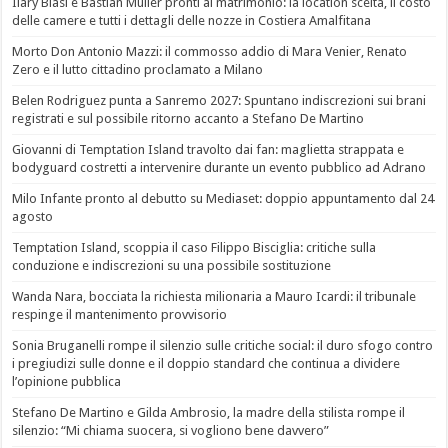
Ilary Blasi e Bastian Müller pronti al matrimonio: la location scelta, il costo
delle camere e tutti i dettagli delle nozze in Costiera Amalfitana
Morto Don Antonio Mazzi: il commosso addio di Mara Venier, Renato
Zero e il lutto cittadino proclamato a Milano
Belen Rodriguez punta a Sanremo 2027: Spuntano indiscrezioni sui brani
registrati e sul possibile ritorno accanto a Stefano De Martino
Giovanni di Temptation Island travolto dai fan: maglietta strappata e
bodyguard costretti a intervenire durante un evento pubblico ad Adrano
Milo Infante pronto al debutto su Mediaset: doppio appuntamento dal 24
agosto
Temptation Island, scoppia il caso Filippo Bisciglia: critiche sulla
conduzione e indiscrezioni su una possibile sostituzione
Wanda Nara, bocciata la richiesta milionaria a Mauro Icardi: il tribunale
respinge il mantenimento provvisorio
Sonia Bruganelli rompe il silenzio sulle critiche social: il duro sfogo contro
i pregiudizi sulle donne e il doppio standard che continua a dividere
l’opinione pubblica
Stefano De Martino e Gilda Ambrosio, la madre della stilista rompe il
silenzio: “Mi chiama suocera, si vogliono bene davvero”