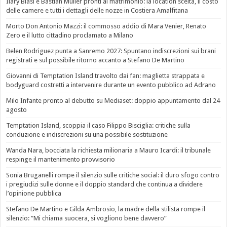
Ilary Blasi e Bastian Müller pronti al matrimonio: la location scelta, il costo
delle camere e tutti i dettagli delle nozze in Costiera Amalfitana
Morto Don Antonio Mazzi: il commosso addio di Mara Venier, Renato
Zero e il lutto cittadino proclamato a Milano
Belen Rodriguez punta a Sanremo 2027: Spuntano indiscrezioni sui brani
registrati e sul possibile ritorno accanto a Stefano De Martino
Giovanni di Temptation Island travolto dai fan: maglietta strappata e
bodyguard costretti a intervenire durante un evento pubblico ad Adrano
Milo Infante pronto al debutto su Mediaset: doppio appuntamento dal 24
agosto
Temptation Island, scoppia il caso Filippo Bisciglia: critiche sulla
conduzione e indiscrezioni su una possibile sostituzione
Wanda Nara, bocciata la richiesta milionaria a Mauro Icardi: il tribunale
respinge il mantenimento provvisorio
Sonia Bruganelli rompe il silenzio sulle critiche social: il duro sfogo contro
i pregiudizi sulle donne e il doppio standard che continua a dividere
l’opinione pubblica
Stefano De Martino e Gilda Ambrosio, la madre della stilista rompe il
silenzio: “Mi chiama suocera, si vogliono bene davvero”