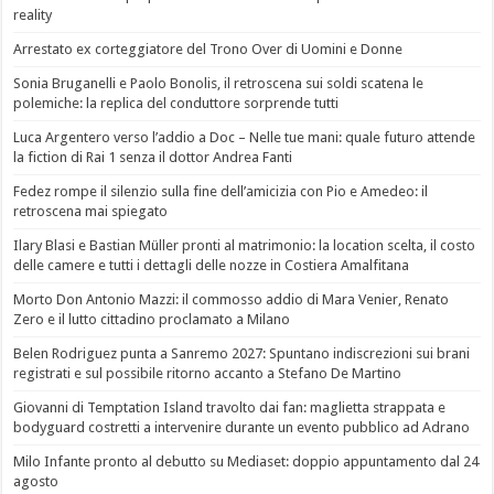
reality
Arrestato ex corteggiatore del Trono Over di Uomini e Donne
Sonia Bruganelli e Paolo Bonolis, il retroscena sui soldi scatena le
polemiche: la replica del conduttore sorprende tutti
Luca Argentero verso l’addio a Doc – Nelle tue mani: quale futuro attende
la fiction di Rai 1 senza il dottor Andrea Fanti
Fedez rompe il silenzio sulla fine dell’amicizia con Pio e Amedeo: il
retroscena mai spiegato
Ilary Blasi e Bastian Müller pronti al matrimonio: la location scelta, il costo
delle camere e tutti i dettagli delle nozze in Costiera Amalfitana
Morto Don Antonio Mazzi: il commosso addio di Mara Venier, Renato
Zero e il lutto cittadino proclamato a Milano
Belen Rodriguez punta a Sanremo 2027: Spuntano indiscrezioni sui brani
registrati e sul possibile ritorno accanto a Stefano De Martino
Giovanni di Temptation Island travolto dai fan: maglietta strappata e
bodyguard costretti a intervenire durante un evento pubblico ad Adrano
Milo Infante pronto al debutto su Mediaset: doppio appuntamento dal 24
agosto