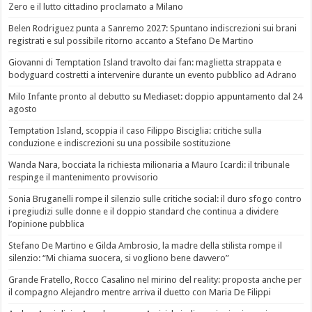
Zero e il lutto cittadino proclamato a Milano
Belen Rodriguez punta a Sanremo 2027: Spuntano indiscrezioni sui brani
registrati e sul possibile ritorno accanto a Stefano De Martino
Giovanni di Temptation Island travolto dai fan: maglietta strappata e
bodyguard costretti a intervenire durante un evento pubblico ad Adrano
Milo Infante pronto al debutto su Mediaset: doppio appuntamento dal 24
agosto
Temptation Island, scoppia il caso Filippo Bisciglia: critiche sulla
conduzione e indiscrezioni su una possibile sostituzione
Wanda Nara, bocciata la richiesta milionaria a Mauro Icardi: il tribunale
respinge il mantenimento provvisorio
Sonia Bruganelli rompe il silenzio sulle critiche social: il duro sfogo contro
i pregiudizi sulle donne e il doppio standard che continua a dividere
l’opinione pubblica
Stefano De Martino e Gilda Ambrosio, la madre della stilista rompe il
silenzio: “Mi chiama suocera, si vogliono bene davvero”
Grande Fratello, Rocco Casalino nel mirino del reality: proposta anche per
il compagno Alejandro mentre arriva il duetto con Maria De Filippi