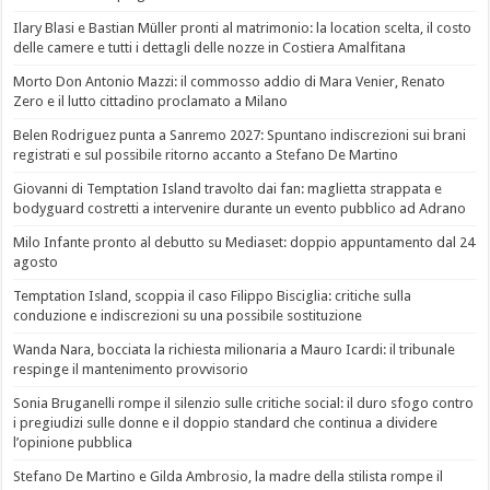
Ilary Blasi e Bastian Müller pronti al matrimonio: la location scelta, il costo
delle camere e tutti i dettagli delle nozze in Costiera Amalfitana
Morto Don Antonio Mazzi: il commosso addio di Mara Venier, Renato
Zero e il lutto cittadino proclamato a Milano
Belen Rodriguez punta a Sanremo 2027: Spuntano indiscrezioni sui brani
registrati e sul possibile ritorno accanto a Stefano De Martino
Giovanni di Temptation Island travolto dai fan: maglietta strappata e
bodyguard costretti a intervenire durante un evento pubblico ad Adrano
Milo Infante pronto al debutto su Mediaset: doppio appuntamento dal 24
agosto
Temptation Island, scoppia il caso Filippo Bisciglia: critiche sulla
conduzione e indiscrezioni su una possibile sostituzione
Wanda Nara, bocciata la richiesta milionaria a Mauro Icardi: il tribunale
respinge il mantenimento provvisorio
Sonia Bruganelli rompe il silenzio sulle critiche social: il duro sfogo contro
i pregiudizi sulle donne e il doppio standard che continua a dividere
l’opinione pubblica
Stefano De Martino e Gilda Ambrosio, la madre della stilista rompe il