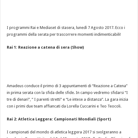
I programmi Rai e Mediaset di stasera, lunedì 7 Agosto 2017. Ecco i
programmi della serata per trascorrere momenti indimenticabili!
Rai 1:
Reazione a catena di sera (Show)
Amadeus conduce il primo di 3 appuntamenti di “Reazione a Catena”
in prima serata con la sfida delle sfide. In campo vedremo sfidarsi “I
tre di denari”, ” I parenti stretti” e “Le intese a distanza”. La gara inizia
con i primi due team affiancati da Lorella Cuccarini e Teo Teocoli.
Rai 2:
Atletica Leggera: Campionati Mondiali (Sport)
I campionati del mondo di atletica leggera 2017 si svolgeranno a