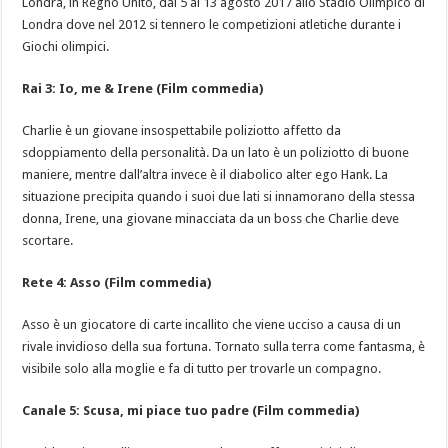
Londra, in Regno Unito, dal 5 al 13 agosto 2017 allo Stadio Olimpico di
Londra dove nel 2012 si tennero le competizioni atletiche durante i
Giochi olimpici.
Rai 3:
Io, me & Irene (Film commedia)
Charlie è un giovane insospettabile poliziotto affetto da
sdoppiamento della personalità. Da un lato è un poliziotto di buone
maniere, mentre dall’altra invece è il diabolico alter ego Hank. La
situazione precipita quando i suoi due lati si innamorano della stessa
donna, Irene, una giovane minacciata da un boss che Charlie deve
scortare.
Rete 4:
Asso (Film commedia)
Asso è un giocatore di carte incallito che viene ucciso a causa di un
rivale invidioso della sua fortuna. Tornato sulla terra come fantasma, è
visibile solo alla moglie e fa di tutto per trovarle un compagno.
Canale 5:
Scusa, mi piace tuo padre (Film commedia)