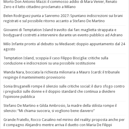
Morto Don Antonio Mazzi: il commosso addio di Mara Venier, Renato
Zero e il lutto cittadino proclamato a Milano
Belen Rodriguez punta a Sanremo 2027: Spuntano indiscrezioni sui brani
registrati e sul possibile ritorno accanto a Stefano De Martino
Giovanni di Temptation Island travolto dai fan: maglietta strappata e
bodyguard costretti a intervenire durante un evento pubblico ad Adrano
Milo Infante pronto al debutto su Mediaset: doppio appuntamento dal 24
agosto
Temptation Island, scoppia il caso Filippo Bisciglia: critiche sulla
conduzione e indiscrezioni su una possibile sostituzione
Wanda Nara, bocciata la richiesta milionaria a Mauro Icardi: il tribunale
respinge il mantenimento provvisorio
Sonia Bruganelli rompe il silenzio sulle critiche social: il duro sfogo contro
i pregiudizi sulle donne e il doppio standard che continua a dividere
l’opinione pubblica
Stefano De Martino e Gilda Ambrosio, la madre della stilista rompe il
silenzio: “Mi chiama suocera, si vogliono bene davvero”
Grande Fratello, Rocco Casalino nel mirino del reality: proposta anche per
il compagno Alejandro mentre arriva il duetto con Maria De Filippi