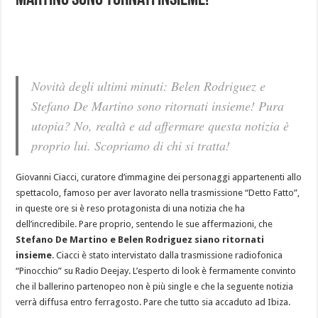
Martino sono tornati insieme!
Novità degli ultimi minuti: Belen Rodriguez e
Stefano De Martino sono ritornati insieme! Pura
utopia? No, realtà e ad affermare questa notizia è
proprio lui. Scopriamo di chi si tratta!
Giovanni Ciacci, curatore d’immagine dei personaggi appartenenti allo
spettacolo, famoso per aver lavorato nella trasmissione “Detto Fatto”,
in queste ore si è reso protagonista di una notizia che ha
dell’incredibile. Pare proprio, sentendo le sue affermazioni, che
Stefano De Martino e Belen Rodriguez siano ritornati
insieme
. Ciacci è stato intervistato dalla trasmissione radiofonica
“Pinocchio” su Radio Deejay. L’esperto di look è fermamente convinto
che il ballerino partenopeo non è più single e che la seguente notizia
verrà diffusa entro ferragosto. Pare che tutto sia accaduto ad Ibiza.