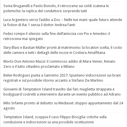
Sonia Bruganelli e Paolo Bonolis, il retroscena sui soldi scatena le
polemiche: la replica del conduttore sorprende tutti
Luca Argentero verso l’addio a Doc – Nelle tue mani: quale futuro attende
la fiction di Rai 1 senza il dottor Andrea Fanti
Fedez rompe il silenzio sulla fine dell’amicizia con Pio e Amedeo: il
retroscena mai spiegato
Ilary Blasi e Bastian Müller pronti al matrimonio: la location scelta, il costo
delle camere e tutti i dettagli delle nozze in Costiera Amalfitana
Morto Don Antonio Mazzi: il commosso addio di Mara Venier, Renato
Zero e il lutto cittadino proclamato a Milano
Belen Rodriguez punta a Sanremo 2027: Spuntano indiscrezioni sui brani
registrati e sul possibile ritorno accanto a Stefano De Martino
Giovanni di Temptation Island travolto dai fan: maglietta strappata e
bodyguard costretti a intervenire durante un evento pubblico ad Adrano
Milo Infante pronto al debutto su Mediaset: doppio appuntamento dal 24
agosto
Temptation Island, scoppia il caso Filippo Bisciglia: critiche sulla
conduzione e indiscrezioni su una possibile sostituzione