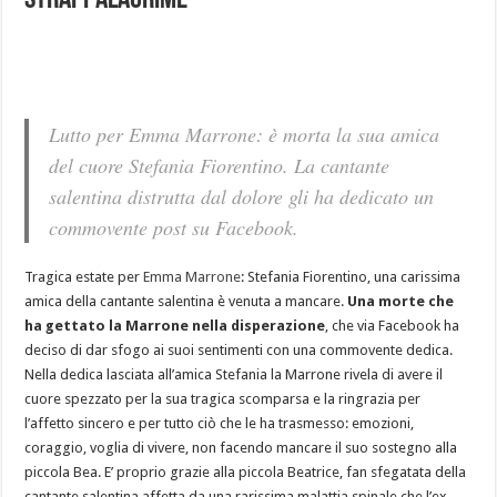
strappalacrime
Lutto per Emma Marrone: è morta la sua amica
del cuore Stefania Fiorentino. La cantante
salentina distrutta dal dolore gli ha dedicato un
commovente post su Facebook.
Tragica estate per
Emma Marrone
: Stefania Fiorentino, una carissima
amica della cantante salentina è venuta a mancare.
Una morte che
ha gettato la Marrone nella disperazione
, che via Facebook ha
deciso di dar sfogo ai suoi sentimenti con una commovente dedica.
Nella dedica lasciata all’amica Stefania la Marrone rivela di avere il
cuore spezzato per la sua tragica scomparsa e la ringrazia per
l’affetto sincero e per tutto ciò che le ha trasmesso: emozioni,
coraggio, voglia di vivere, non facendo mancare il suo sostegno alla
piccola Bea. E’ proprio grazie alla piccola Beatrice, fan sfegatata della
cantante salentina affetta da una rarissima malattia spinale che l’ex